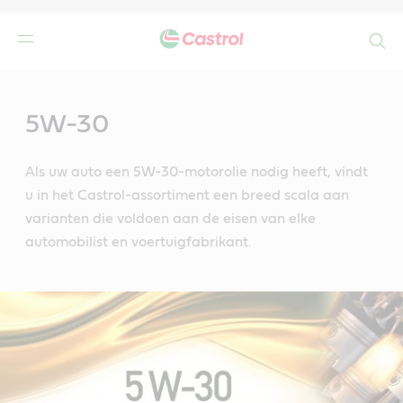
Search
Main
Content
5W-30
Als uw auto een 5W-30-motorolie nodig heeft, vindt
u in het Castrol-assortiment een breed scala aan
varianten die voldoen aan de eisen van elke
automobilist en voertuigfabrikant.