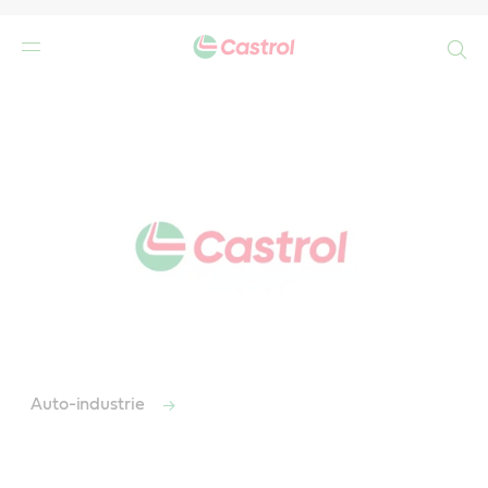
Search
Main
Content
Auto-industrie