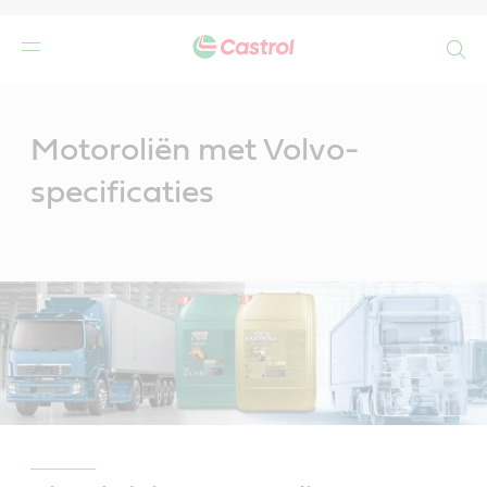
Search
Main
Content
Motoroliën met Volvo-
specificaties