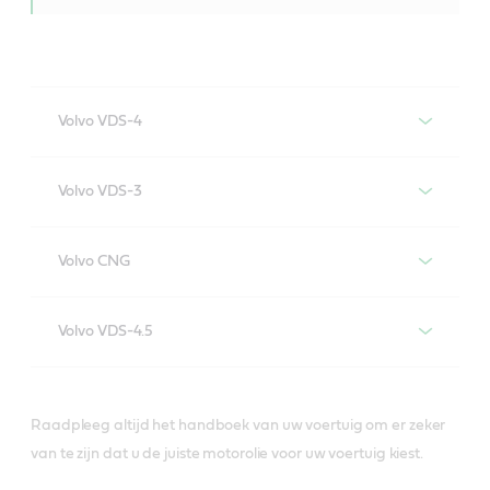
Volvo VDS-4
Motoroliën die voldoen aan de
Volvo VDS-3
Volvo VDS-4-specificatie
Motoroliën die voldoen aan de
Volvo CNG
volvo vds-3-specificatie
Motoroliën die voldoen aan de
VECTON FUEL SAVER
Volvo VDS-4.5
volvo-cng-specificatie
5W-30 E6/E9
Motoroliën die voldoen aan de
VECTON FUEL SAVER
volvo vds-4.5-specificatie
5W-30 E7
Raadpleeg altijd het handboek van uw voertuig om er zeker
van te zijn dat u de juiste motorolie voor uw voertuig kiest.