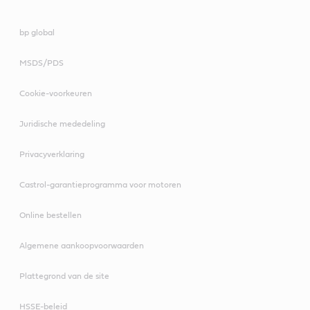
bp global
MSDS/PDS
Cookie-voorkeuren
Juridische mededeling
Privacyverklaring
Castrol-garantieprogramma voor motoren
Kan worden gebruikt in heavy duty-dieselmotoren,
hydraulische systemen en transmissies waarvoor een
Online bestellen
monograde-dieselmotorolie is gespecificeerd.
Kan worden gebruikt in heavy duty-dieselmotoren,
Algemene aankoopvoorwaarden
hydraulische systemen en transmissies waarvoor een
Specificaties / Industrienormen
monograde-dieselmotorolie is gespecificeerd.
Plattegrond van de site
API CF
HSSE-beleid