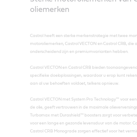
oliemerken
Castrol heeft een sterke merkenstrategie met twee mon
motoroliemerken, Castrol VECTON en Castrol CRB, die al
onderscheidend zijn en premiumvarianten hebben.
Castrol VECTON en Castrol CRB bieden toonaangevend
specifieke doeloplossingen, waardoor u erop kunt reken
aan al uw behoeften voldoet, telkens opnieuw.
Castrol VECTON met System Pro Technology™ voor een 
de olie, geeft vertrouwen in de maximale olieverversings
Turbomax met Durashield™ boosters zorgt voor verbeter
voor een lange en gezonde levensduur van de motor. Ca
Castrol CRB Monograde zorgen effectief voor het verm