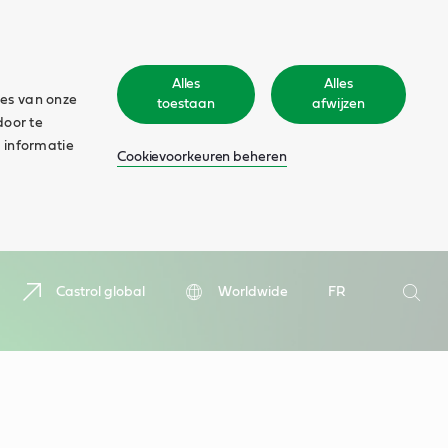
Alles
Alles
ies van onze
toestaan
afwijzen
door te
 informatie
Cookievoorkeuren beheren
Zoeken
Castrol global
Worldwide
FR
Zoek