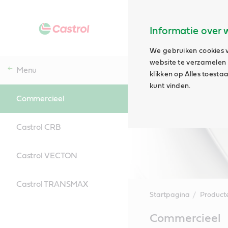
Informatie over 
We gebruiken cookies v
website te verzamelen e
Menu
klikken op Alles toest
kunt vinden.
Commercieel
Castrol CRB
Castrol VECTON
Castrol TRANSMAX
Startpagina
Product
Main
Commercieel
Content