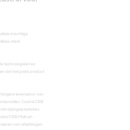
diale krachtige
lebei sterk
e technologieën en
en dat het juiste product
langere levensduur van
intervallen. Castrol CRB
de slijtageprestaties
strol CRB Multi en
inderen van afzettingen