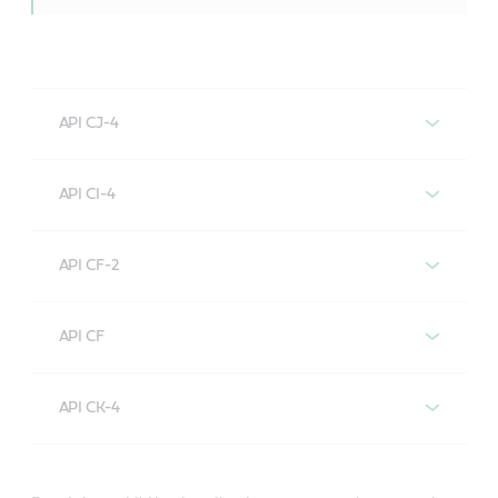
API CJ-4
Motoroliën met API-CJ-4-
API CI-4
specificatie
Motoroliën met api-ci-4-
API CF-2
specificatie
Motoroliën met API CF-2-
VECTON FUEL SAVER
API CF
specificatie
5W-30 E6/E9
Motoroliën met api-cf-specificatie
CRB TURBOMAX 10W-
API CK-4
40 E4/E7
CRB MONOGRADE 40