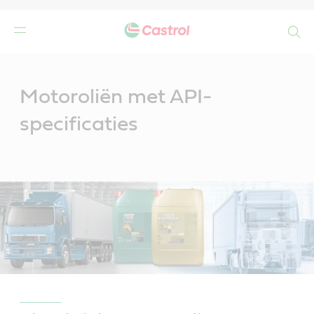
Search
Main
Content
Motoroliën met API-
specificaties