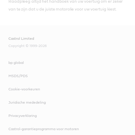
CF/CF-2
Raadpleeg altijd het handboek van uw voertuig om er zeker
VECTON 15W-40 CK-
VECTON LONG DRAIN
VECTON LONG DRAIN
4/E9
van te zijn dat u de juiste motorolie voor uw voertuig kiest.
10W-40 E7
10W-30 E6/E9
Castrol Limited
Copyright © 1999-2026
CRB MONOGRADE
VECTON LONG DRAIN
10W CF
10W-40 E6/E9
bp global
MSDS/PDS
Cookie-voorkeuren
Juridische mededeling
CRB MONOGRADE 30
CF
Privacyverklaring
Castrol-garantieprogramma voor motoren