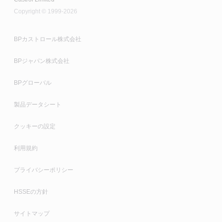
Copyright © 1999-2026
溶性切削液との完璧な適合性を考慮して開発されてい
ます。クーラントの性能を低下させることなく、使用
後の洗浄液を切削液システムにリサイクルして戻すこ
BPカストロール株式会社
とが可能です。その結果、水の消費量と切削加工と洗
BPジャパン株式会社
浄工程のコストを大幅に削減できます。
BPグローバル
製品データシート
クッキーの設定
利用規約
プライバシーポリシー
HSSEの方針
サイトマップ