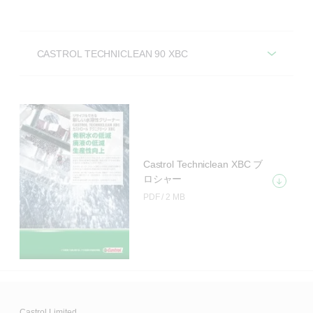
CASTROL TECHNICLEAN 90 XBC
Castrol Techniclean 90 XBCは、高性能工業用水
溶性部品クリーナーです。
この製品には、ホウ素やホルムアルデヒド放出型殺菌
剤、モノエタノールアミン（MEA）は配合しません。
Castrol Techniclean XBC ブ
ロシャー
Techniclean 90 XBCは、広範な温度範囲で低泡性で
PDF /
2 MB
す。
最新のスプレー、高圧スプレー及び遥動・浸漬など幅
広い洗浄機に最適です。抗乳化性に優れて容易に混入
油を分離して使用液の長寿命化を実現します。
Techniclean 90 XBCは、Castrol Alusol & Hysol XBB水
Castrol Limited