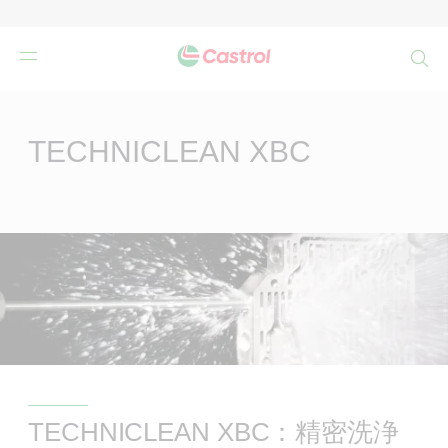
検
索
Main
Content
TECHNICLEAN XBC
TECHNICLEAN XBC：精密洗浄