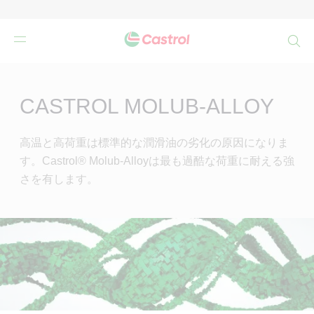
検
索
Main
Content
CASTROL MOLUB-ALLOY
高温と高荷重は標準的な潤滑油の劣化の原因になりま
す。Castrol® Molub-Alloyは最も過酷な荷重に耐える強
さを有します。