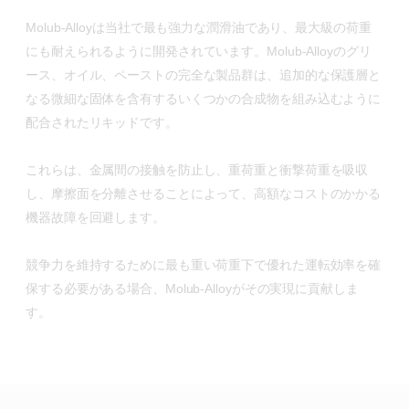
Molub-Alloyは当社で最も強力な潤滑油であり、最大級の荷重
にも耐えられるように開発されています。Molub-Alloyのグリ
ース、オイル、ペーストの完全な製品群は、追加的な保護層と
なる微細な固体を含有するいくつかの合成物を組み込むように
配合されたリキッドです。
これらは、金属間の接触を防止し、重荷重と衝撃荷重を吸収
し、摩擦面を分離させることによって、高額なコストのかかる
機器故障を回避します。
競争力を維持するために最も重い荷重下で優れた運転効率を確
保する必要がある場合、Molub-Alloyがその実現に貢献しま
す。