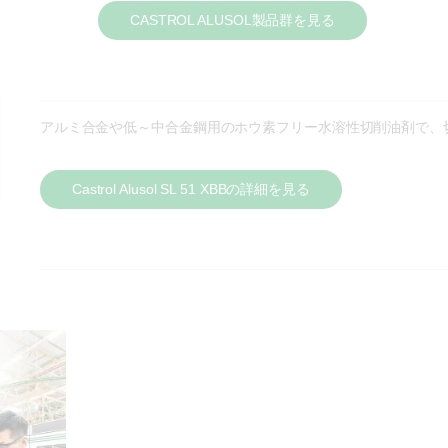
CASTROL ALUSOL製品群を見る
アルミ合金や低～中合金鋼用のホウ素フリー水溶性切削油剤で、
Castrol Alusol SL 51 XBBの詳細を見る