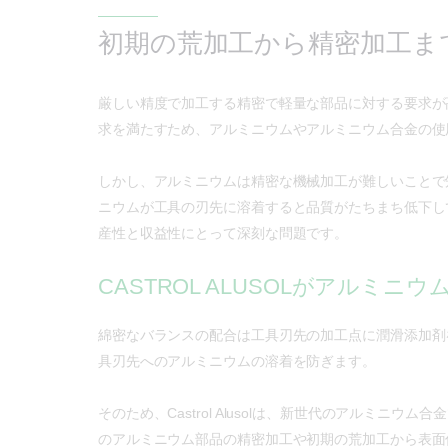
初期の荒加工から精密加工ま
厳しい精度で加工する精密で軽量な部品に対する要求が
求を満たすため、アルミニウムやアルミニウム合金の使
しかし、アルミニウムは精密な機械加工が難しいことで
ニウムが工具の刃先に溶着すると品質がたちまち低下し
産性と収益性にとって深刻な問題です。
CASTROL ALUSOLがアルミニ
綿密なバランスの配合は工具刃先の加工点に潤滑添加剤
具刃先へのアルミニウムの溶着を防ぎます。
そのため、Castrol Alusolは、新世代のアルミニウ
のアルミニウム部品の精密加工や初期の荒加工から表面