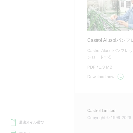
Castrol Alusolパ
Castrol Alusolパン
ンロードする
PDF /
1.9 MB
Download now
Castrol Limited
Copyright © 1999-2026
最適オイル選び