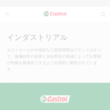
検
索
Main
Content
インダストリアル
カストロールの中核的な工業用潤滑油ブランドはすべ
て、稼働効率の改善と非効率性の低減によってお客様
が性能を最適化できるよう合理的に開発されていま
す。