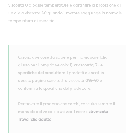
viscosità 0 a basse temperature e garantire la protezione di
un olio a viscosità 40 quando il motore raggiunge la normale
temperatura di esercizio.
Ci sono due cose da sapere per individuare l’olio
giusto per il proprio veicolo:
1) la viscosità
,
2) le
specifiche del produttore
. I prodotti elencati in
questa pagina sono tutti a viscosità
0W-40
e
conformi alle specifiche del produttore.
Per trovare il prodotto che cerchi, consulta sempre il
manuale del veicolo o utilizza il nostro
strumento
Trova l'olio adatto
.