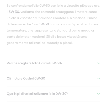
Se confrontiamo l'olio 0W-30 con l'olio a viscosità più popolare,
il
5W-30
, vediamo che entrambi proteggono il motore come
un olio a viscosità "30" quando il motore è in funzione. L'unica
differenza è che l'olio
5W-30
ha una viscosità più alta a basse
temperature, che rappresenta lo standard per la maggior
parte dei motori moderni. Gli oli a bassa viscosità sono
generalmente utilizzati nei motori più piccoli.
Perchè scegliere l'olio Castrol 0W-30?
Oli motore Castrol 0W-30
Quali tipi di veicoli utilizzano l'olio 0W-30?