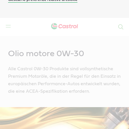
Search
Main
Content
Olio motore 0W-30
Alle Castrol 0W-30 Produkte sind vollsynthetische
Premium Motoröle, die in der Regel für den Einsatz in
europäischen Performance-Autos entwickelt wurden,
die eine ACEA-Spezifikation erfordern.