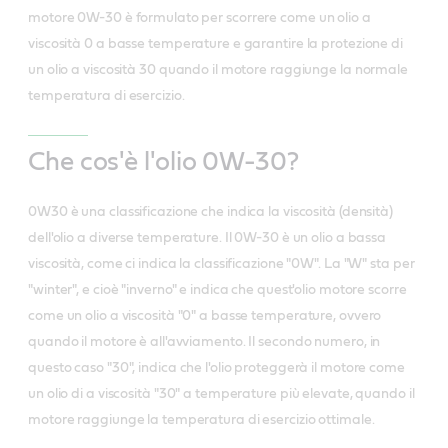
motore 0W-30 è formulato per scorrere come un olio a
viscosità 0 a basse temperature e garantire la protezione di
un olio a viscosità 30 quando il motore raggiunge la normale
temperatura di esercizio.
Che cos'è l'olio 0W-30?
0W30 è una classificazione che indica la viscosità (densità)
dell'olio a diverse temperature. Il 0W-30 è un olio a bassa
viscosità, come ci indica la classificazione "0W". La "W" sta per
"winter", e cioè "inverno" e indica che quest'olio motore scorre
come un olio a viscosità "0" a basse temperature, ovvero
quando il motore è all'avviamento. Il secondo numero, in
questo caso "30", indica che l'olio proteggerà il motore come
un olio di a viscosità "30" a temperature più elevate, quando il
motore raggiunge la temperatura di esercizio ottimale.