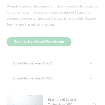
Quando la pulizia dei componenti dopo la pulizia di processo è
fondamentale, ma è anche necessario ridurre il consumo
d’acqua e il costo dei processi di lavorazione e pulizia, Castrol
Techniclean è la soluzione giusta.
Scopri la linea Castrol Techniclean
Castrol Techniclean 80 XBC
Castrol Techniclean 80 XBC è un lavante a elevate
Castrol Techniclean 90 XBC
prestazioni per la lavorazione del metallo,
caratterizzato da eccellenti proprietà demulsificanti,
Castrol Techniclean 90 XBC è un lavante a elevate
che garantisce una facile separazione della parte
prestazioni per la lavorazione del metallo,
oleosa e una lunga durata del bagno.
Brochure di Castrol
caratterizzato da eccellenti proprietà demulsificanti,
Techniclean XBC