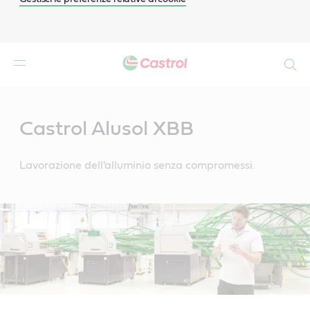
Search
Main
Content
Castrol Alusol XBB
Lavorazione dell'alluminio senza compromessi.