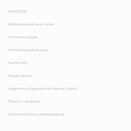
MSDS/PDS
* Basato sulla titolazione di 10 fluidi fino a raggiungere un pH di
Scopri la linea Castrol Alusol nel tuo mercato
8,5.
** Dimostrato in test di laboratorio e sperimentato in
Preferenze relative ai cookie
condizioni di produzione reali.
Informativa legale
Informativa sulla privacy
Scopri la linea Castrol Alusol nel tuo mercato
Norme HSE
Mappa del sito
Programma di garanzia del motore Castrol
Termini e condizioni
Informativa privacy whistleblowing