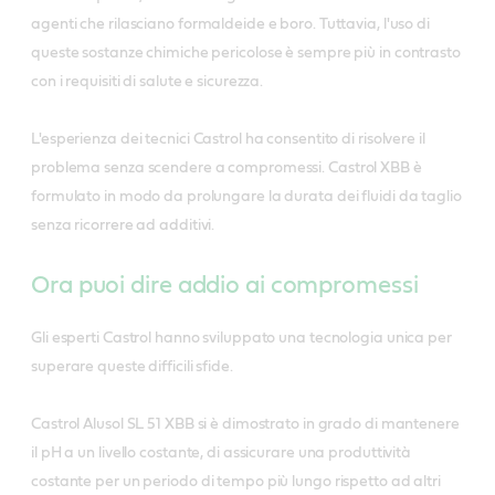
agenti che rilasciano formaldeide e boro. Tuttavia, l'uso di
queste sostanze chimiche pericolose è sempre più in contrasto
con i requisiti di salute e sicurezza.
L'esperienza dei tecnici Castrol ha consentito di risolvere il
problema senza scendere a compromessi. Castrol XBB è
formulato in modo da prolungare la durata dei fluidi da taglio
senza ricorrere ad additivi.
Ora puoi dire addio ai compromessi
Gli esperti Castrol hanno sviluppato una tecnologia unica per
superare queste difficili sfide.
Castrol Alusol SL 51 XBB si è dimostrato in grado di mantenere
il pH a un livello costante, di assicurare una produttività
costante per un periodo di tempo più lungo rispetto ad altri