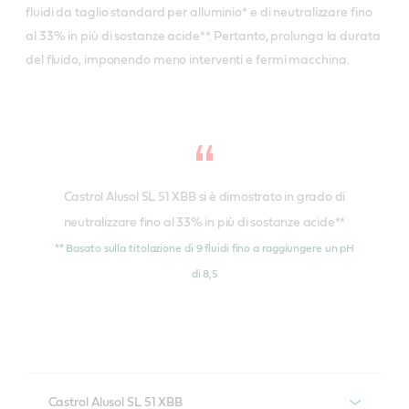
fluidi da taglio standard per alluminio* e di neutralizzare fino
al 33% in più di sostanze acide**. Pertanto, prolunga la durata
del fluido, imponendo meno interventi e fermi macchina.
Castrol Alusol SL 51 XBB si è dimostrato in grado di
neutralizzare fino al 33% in più di sostanze acide**
** Basato sulla titolazione di 9 fluidi fino a raggiungere un pH
di 8,5
Castrol Alusol SL 51 XBB