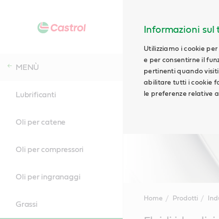
Informazioni sul t
Utilizziamo i cookie per
e per consentirne il fu
MENÙ
pertinenti quando visiti i
abilitare tutti i cookie
le preferenze relative ai
Lubrificanti
Oli per catene
Oli per compressori
Oli per ingranaggi
Home
Prodotti
Ind
Grassi
Main