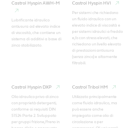
Castrol Hyspin AWH-M
Castrol Hyspin HVI
Per sistemi che richiedono 
un fluido idraulico con un 
Lubrificante idraulico 
elevato indice di viscosità e 
antiusura ad elevato indice 
per sistemi idraulici a freddo 
di viscosità, che contiene un 
e/o con stress elevati, che 
sistema di additivi a base di 
richiedono un livello elevato 
zinco stabilizzato.
di prestazioni antiusura 
(senza zinco) e altamente 
filtrabili. 
Castrol Hyspin DXP
Castrol Tribol HM
Olio idraulico privo di zinco 
Utilizzato principalmente 
con proprietà detergenti, 
come fluido idraulico, ma 
conforme ai requisiti DIN 
può essere anche 
51524 Parte 2. Sviluppato 
impiegato come olio di 
per gruppi frizione/freno in 
circolazione o per 