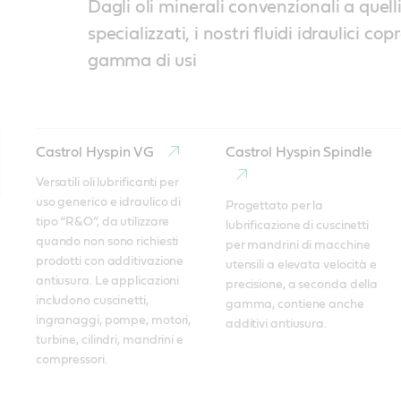
Dagli oli minerali convenzionali a quelli
specializzati, i nostri fluidi idraulici c
gamma di usi
Castrol Hyspin VG
Castrol Hyspin Spindle
Versatili oli lubrificanti per 
uso generico e idraulico di 
Progettato per la 
tipo “R&O”, da utilizzare 
lubrificazione di cuscinetti 
quando non sono richiesti 
per mandrini di macchine 
prodotti con additivazione 
utensili a elevata velocità e 
antiusura. Le applicazioni 
precisione, a seconda della 
includono cuscinetti, 
gamma, contiene anche 
ingranaggi, pompe, motori, 
additivi antiusura.
turbine, cilindri, mandrini e 
compressori.