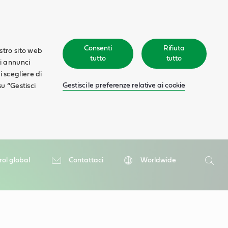
Consenti
Rifiuta
ostro sito web
tutto
tutto
ti annunci
oi scegliere di
Gestisci le preferenze relative ai cookie
su “Gestisci
Ricerca
rol global
Contattaci
Worldwide
Ricer