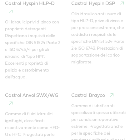
Castrol Hyspin HLP-D
Castrol Hyspin DSP
Olio idraulico antiusura di 
tipo HLP-D, privo di zinco e 
Oli idraulici privi di zinco con 
per pressione estrema, che 
proprietà detergenti. 
soddisfa i requisiti delle 
Rispettano i requisiti delle 
specifiche DIN 51 524 Parte 
specifiche DIN 51524 Parte 2 
2 e ISO 6743. Prestazioni di 
e ISO 6743/4 per gli oli 
sopportazione del carico 
idraulici di "tipo HM". 
migliorate.
Eccellenti proprietà di 
pulizia e assorbimento 
dell’acqua. 
Castrol Anvol SWX/WG
Castrol Brayco
Gamma di lubrificanti 
specializzati spesso utilizzati 
Gamme di fluidi idraulici 
per condizioni operative 
ignifughi, classificati 
estreme. Progettati anche 
rispettivamente come HFD-
per le specifiche dei 
U e HFC. Progettati per le 