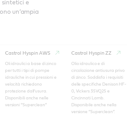
 sintetici e
oprono un’ampia
Castrol Hyspin AWS
Castrol Hyspin ZZ
Oli idraulici a base di zinco 
Olio idraulico e di 
per tutti i tipi di pompe 
circolazione antiusura privo 
idrauliche in cui pressioni e 
di zinco. Soddisfa i requisiti 
velocità richiedono 
delle specifiche Denison HF-
protezione dall’usura. 
0, Vickers 35VQ25 e 
Disponibili anche nelle 
Cincinnati Lamb. 
versioni “Superclean”
Disponibile anche nella 
versione “Superclean”.