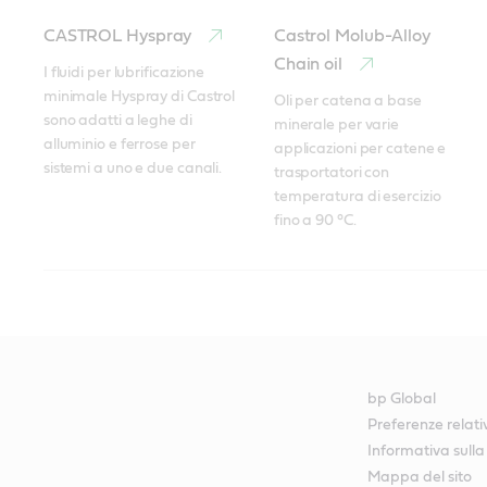
CASTROL Hyspray
Castrol Molub-Alloy
Chain oil
I fluidi per lubrificazione 
minimale Hyspray di Castrol 
Oli per catena a base 
sono adatti a leghe di 
minerale per varie 
alluminio e ferrose per 
applicazioni per catene e 
sistemi a uno e due canali.
trasportatori con 
temperatura di esercizio 
fino a 90 °C.
Castrol Molub-Alloy
Castrol Viscogen KLK
Castrol Tribol 1421
Chain oil 22
Per applicazioni con catene 
a temperatura elevata, la 
È progettato per 
La gamma Viscogen K di 
volatilità estremamente 
prolungare la vita utile delle 
Castrol include lubrificanti 
bassa e la bassa tendenza 
catene penetrando nei 
sintetici termicamente 
bp Global
alla formazione di residui 
componenti delle catene in 
stabili progettati per la 
Preferenze relati
aiutano a ridurre il consumo 
esercizio, anche in condizioni 
lubrificazione a 
Informativa sulla
di lubrificante e migliorare 
d’impiego particolarmente 
temperatura elevata in 
Mappa del sito