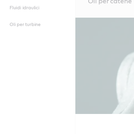
Oli per catene
Content
Fluidi idraulici
Oli per turbine