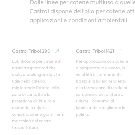
Dalle linee per catene multiuso a quelle
Castrol dispone dell’olio per catene ot
applicazioni e condizioni ambientali
Castrol Tribol 290
Castrol Tribol 1421
Lubrificante per catene di 
Per applicazioni con catene 
nastri trasportatori che 
a temperatura elevata, la 
aiuta a prolungare la vita 
volatilità estremamente 
utile della catena, 
bassa e la bassa tendenza 
migliorando l’attrito nella 
alla formazione di residui si 
zona di contatto e la 
combinano per aiutare a 
protezione dall’usura e 
ridurre il consumo di 
aiutando a ridurre il 
lubrificante e migliorare la 
consumo di energia e i fermi 
pulizia.
macchina del nastro 
trasportatore.