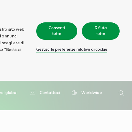
Consenti
Rifiuta
ostro sito web
tutto
tutto
ti annunci
oi scegliere di
Gestisci le preferenze relative ai cookie
su “Gestisci
Ricerca
rol global
Contattaci
Worldwide
Ricer