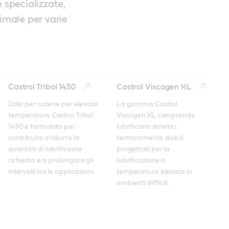
 specializzate,
timale per varie
Castrol Tribol 1430
Castrol Viscogen KL
L’olio per catene per elevate 
La gamma Castrol 
temperature Castrol Tribol 
Viscogen KL comprende 
1430 è formulato per 
lubrificanti sintetici 
contribuire a ridurre la 
termicamente stabili 
quantità di lubrificante 
progettati per la 
richiesta e a prolungare gli 
lubrificazione a 
intervalli tra le applicazioni.
temperatura elevata in 
ambienti difficili.