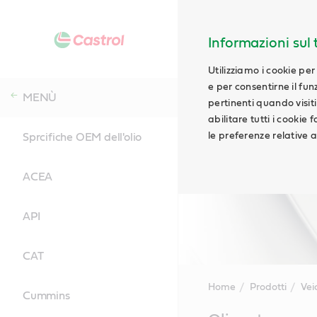
Informazioni sul t
Utilizziamo i cookie per
e per consentirne il fu
MENÙ
pertinenti quando visiti i
abilitare tutti i cookie
le preferenze relative ai
Sprcifiche OEM dell'olio
ACEA
API
CAT
Home
Prodotti
Vei
Cummins
Main