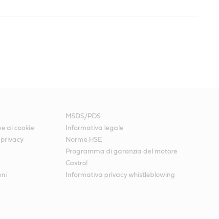
MSDS/PDS
ve ai cookie
Informativa legale
 privacy
Norme HSE
Programma di garanzia del motore
Castrol
Castrol CRB Turbomax
Castrol VECTON
Castrol CRB Multi 15W-
oni
Informativa privacy whistleblowing
10W-40 E4/E7
Long Drain 10W-
40 CI-4/E7
Castrol VECTON
40 E6/E9
Long Drain 10W-
40 E6/E9