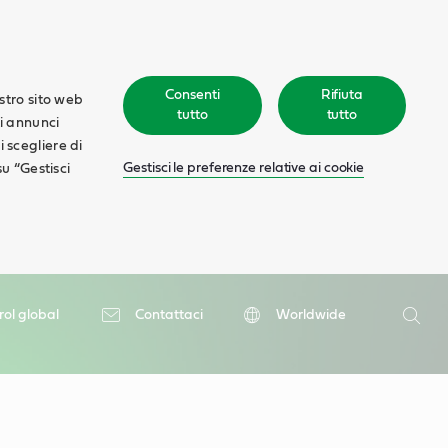
Consenti
Rifiuta
ostro sito web
tutto
tutto
ti annunci
oi scegliere di
Gestisci le preferenze relative ai cookie
su “Gestisci
Ricerca
rol global
Contattaci
Worldwide
Ricer