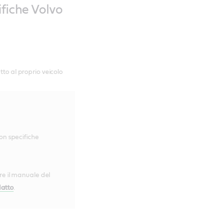
ifiche Volvo
tto al proprio veicolo
con specifiche
re il manuale del
datto
.