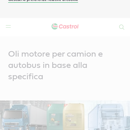
Search
Main
Content
Oli motore per camion e
autobus in base alla
specifica