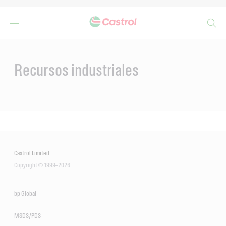
Search
Main
Content
Recursos industriales
Castrol Limited
Copyright © 1999–2026
bp Global
MSDS/PDS