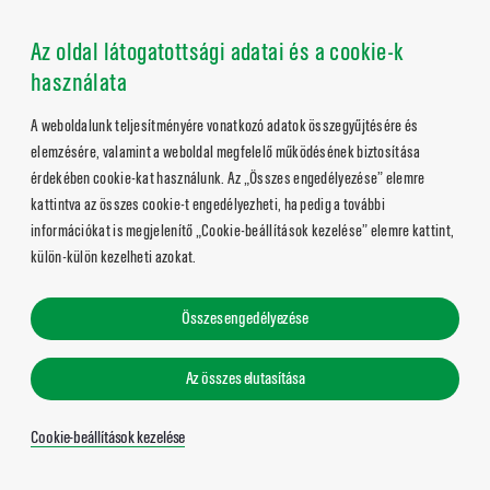
Az oldal látogatottsági adatai és a cookie-k
használata
A weboldalunk teljesítményére vonatkozó adatok összegyűjtésére és
elemzésére, valamint a weboldal megfelelő működésének biztosítása
érdekében cookie-kat használunk. Az „Összes engedélyezése” elemre
kattintva az összes cookie-t engedélyezheti, ha pedig a további
információkat is megjelenítő „Cookie-beállítások kezelése” elemre kattint,
külön-külön kezelheti azokat.
Összes engedélyezése
Az összes elutasítása
Cookie-beállítások kezelése