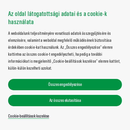
Az oldal látogatottsági adatai és a cookie-k
használata
A weboldalunk teljesítményére vonatkozó adatok összegyűjtésére és
elemzésére, valamint a weboldal megfelelő működésének biztosítása
érdekében cookie-kat használunk. Az „Összes engedélyezése” elemre
kattintva az összes cookie-t engedélyezheti, ha pedig a további
információkat is megjelenítő „Cookie-beállítások kezelése” elemre kattint,
külön-külön kezelheti azokat.
Összes engedélyezése
Az összes elutasítása
Cookie-beállítások kezelése