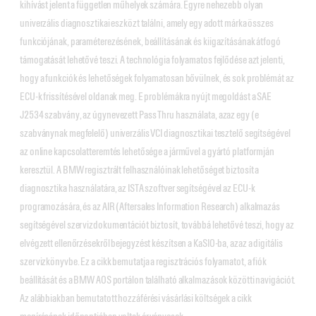
kihívást jelent a független műhelyek számára. Egyre nehezebb olyan
univerzális diagnosztikai eszközt találni, amely egy adott márka összes
funkciójának, paraméterezésének, beállításának és kiigazításának átfogó
támogatását lehetővé teszi. A technológia folyamatos fejlődése azt jelenti,
hogy a funkciók és lehetőségek folyamatosan bővülnek, és sok problémát az
ECU-k frissítésével oldanak meg. E problémákra nyújt megoldást a SAE
J2534 szabvány, az úgynevezett Pass Thru használata, azaz egy (e
szabványnak megfelelő) univerzális VCI diagnosztikai tesztelő segítségével
az online kapcsolatteremtés lehetősége a járművel a gyártó platformján
keresztül. A BMW regisztrált felhasználóinak lehetőséget biztosít a
diagnosztika használatára, az ISTA szoftver segítségével az ECU-k
programozására, és az AIR (Aftersales Information Research) alkalmazás
segítségével szervizdokumentációt biztosít, továbbá lehetővé teszi, hogy az
elvégzett ellenőrzésekről bejegyzést készítsen a KaSIO-ba, azaz a digitális
szervizkönyvbe. Ez a cikk bemutatja a regisztrációs folyamatot, a fiók
beállítását és a BMW AOS portálon található alkalmazások közötti navigációt.
Az alábbiakban bemutatott hozzáférési vásárlási költségek a cikk