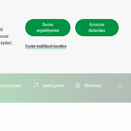
Összes
Az összes
lő
engedélyezése
elutasítása
összes
kattint,
Cookie-beállítások kezelése
Keresés
Kövess minket
Castrol global
Worldwide
Keresé