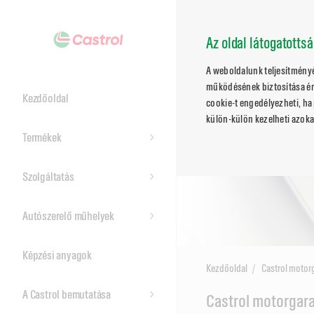
Az oldal látogatotts
A weboldalunk teljesítmény
működésének biztosítása ér
Kezdőoldal
cookie-t engedélyezheti, ha 
külön-külön kezelheti azoka
Termékek
Szolgáltatás
Autószerelő műhelyek
Képzési anyagok
Kezdőoldal
Castrol motor
A Castrol bemutatása
Main
Castrol motorgara
Content