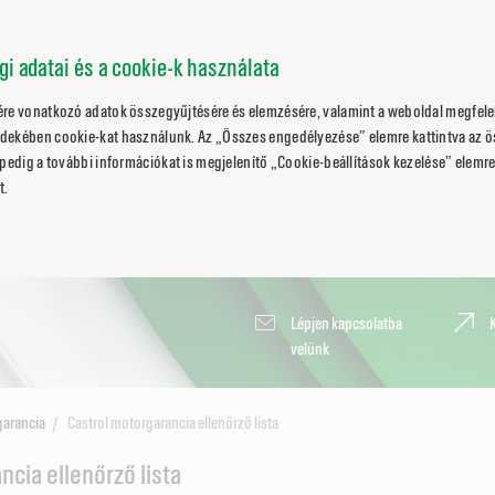
ági adatai és a cookie-k használata
ére vonatkozó adatok összegyűjtésére és elemzésére, valamint a weboldal megfele
dekében cookie-kat használunk. Az „Összes engedélyezése” elemre kattintva az 
pedig a további információkat is megjelenítő „Cookie-beállítások kezelése” elemre 
t.
Lépjen kapcsolatba
velünk
garancia
Castrol motorgarancia ellenőrző lista
ncia ellenőrző lista