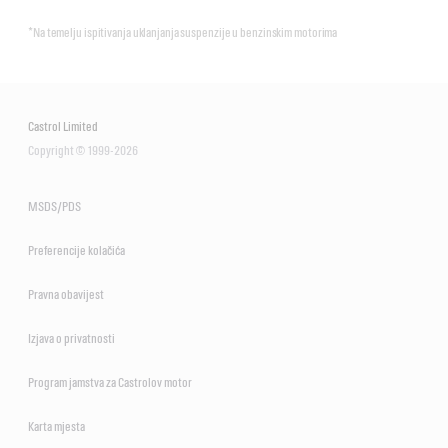
*Na temelju ispitivanja uklanjanja suspenzije u benzinskim motorima
Castrol Limited
Copyright © 1999-2026
MSDS/PDS
Preferencije kolačića
Pravna obavijest
Izjava o privatnosti
Program jamstva za Castrolov motor
Karta mjesta