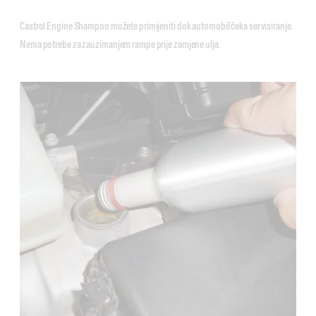
Castrol Engine Shampoo možete primijeniti dok automobil čeka servisiranje.
Nema potrebe za zauzimanjem rampe prije zamjene ulja.