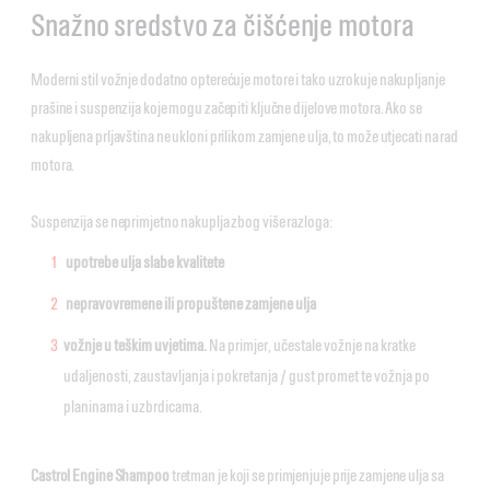
Snažno sredstvo za čišćenje motora
Moderni stil vožnje dodatno opterećuje motore i tako uzrokuje nakupljanje
prašine i suspenzija koje mogu začepiti ključne dijelove motora. Ako se
nakupljena prljavština ne ukloni prilikom zamjene ulja, to može utjecati na rad
motora.
Suspenzija se neprimjetno nakuplja zbog više razloga:
upotrebe ulja slabe kvalitete
nepravovremene ili propuštene zamjene ulja
vožnje u teškim uvjetima.
Na primjer, učestale vožnje na kratke
udaljenosti, zaustavljanja i pokretanja / gust promet te vožnja po
planinama i uzbrdicama.
Castrol Engine Shampoo
tretman je koji se primjenjuje prije zamjene ulja sa