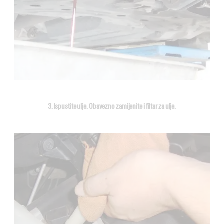
3. Ispustite ulje. Obavezno zamijenite i filtar za ulje.