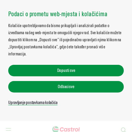
Podaci o prometu web-mjesta i kolačićima
Kolačiće upotrebljavamo da bismo prikupljali i analizirali podatke o
izvedbama našeg web-mjesta te omogućili njegov rad. Sve kolačiće možete
dopustiti klikom na „Dopusti sve” ili pojedinačno upravljati njima klikom na
„Upravljaj postavkama kolačića”, gdje ćete također pronaći više
informacija.
Dopusti sve
Odbaci sve
Upravljanje postavkama kolačića
Search