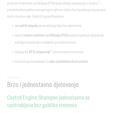
snažnim sredstvom za čišćenje (PCA) koje uklanja suspenziju u motoru* i
omata čestice prašine omogućujući njihovo slobodno ispuštanje te priprema
motor za novo ulje. Castrol Engine Shampoo:
ne sadrži otapala
pa ne oštećuje ključne uljne brtve
sadrži
snažno sredstvo za čišćenje (PCA)
koje pospješuje uklanjanje
naslaga suspenzije s metalnih površina motora
uklanja do
85 % suspenzije
* u benzinskim motorima
može se upotrebljavati i za
lako opterećene dizel motore
.
Brzo i jednostavno djelovanje
Castrol Engine Shampoo jednostavno se
upotrebljava bez gubitka vremena