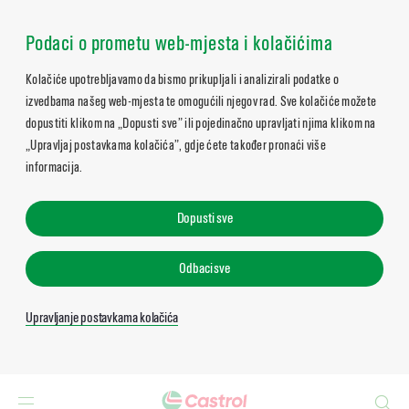
Podaci o prometu web-mjesta i kolačićima
Kolačiće upotrebljavamo da bismo prikupljali i analizirali podatke o
izvedbama našeg web-mjesta te omogućili njegov rad. Sve kolačiće možete
dopustiti klikom na „Dopusti sve” ili pojedinačno upravljati njima klikom na
„Upravljaj postavkama kolačića”, gdje ćete također pronaći više
informacija.
Dopusti sve
Odbaci sve
Upravljanje postavkama kolačića
Search