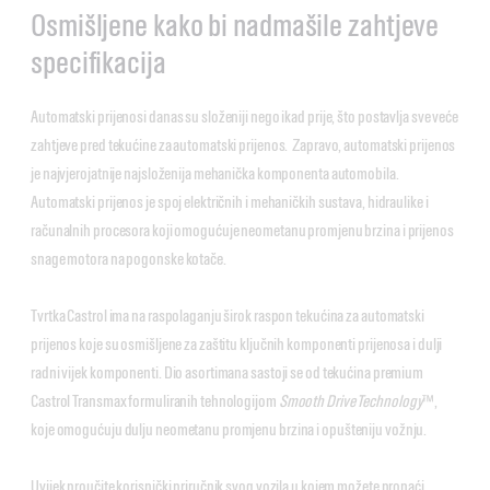
Osmišljene kako bi nadmašile zahtjeve
specifikacija
Automatski prijenosi danas su složeniji nego ikad prije, što postavlja sve veće
zahtjeve pred tekućine za automatski prijenos. Zapravo, automatski prijenos
je najvjerojatnije najsloženija mehanička komponenta automobila.
Automatski prijenos je spoj električnih i mehaničkih sustava, hidraulike i
računalnih procesora koji omogućuje neometanu promjenu brzina i prijenos
snage motora na pogonske kotače.
Tvrtka Castrol ima na raspolaganju širok raspon tekućina za automatski
prijenos koje su osmišljene za zaštitu ključnih komponenti prijenosa i dulji
radni vijek komponenti. Dio asortimana sastoji se od tekućina premium
Castrol Transmax formuliranih tehnologijom
Smooth Drive Technology
™,
koje omogućuju dulju neometanu promjenu brzina i opušteniju vožnju.
Uvijek proučite korisnički priručnik svog vozila u kojem možete pronaći