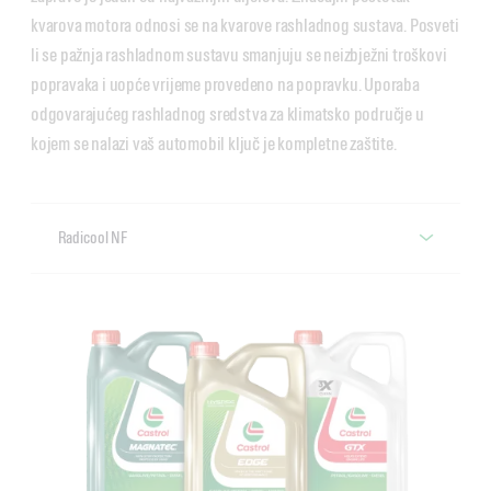
kvarova motora odnosi se na kvarove rashladnog sustava. Posveti
li se pažnja rashladnom sustavu smanjuju se neizbježni troškovi
popravaka i uopće vrijeme provedeno na popravku. Uporaba
odgovarajućeg rashladnog sredstva za klimatsko područje u
kojem se nalazi vaš automobil ključ je kompletne zaštite.
Radicool NF
Castrol Radicool NF