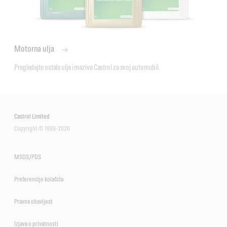
Motorna ulja
Pregledajte ostala ulja i maziva Castrol za svoj automobil.
Castrol Limited
Copyright © 1999-2026
Sredstvo protiv zamrzavanja, bez nitrita, amina i fosfata, za motore
modernih automobila i kamiona.
MSDS/PDS
Zadovoljava ili nadmašuje industrijske standarde:
Preferencije kolačića
ASTM D3306, ASTM D4985
Pravna obavijest
BS - BS6580:2010
Izjava o privatnosti