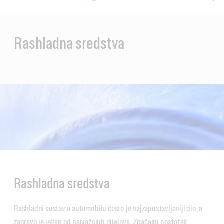
Main
Content
Rashladna sredstva
Rashladna sredstva
Rashladni sustav u automobilu često je najzapostavljeniji dio, a
zapravo je jedan od najvažnijih dijelova. Značajni postotak