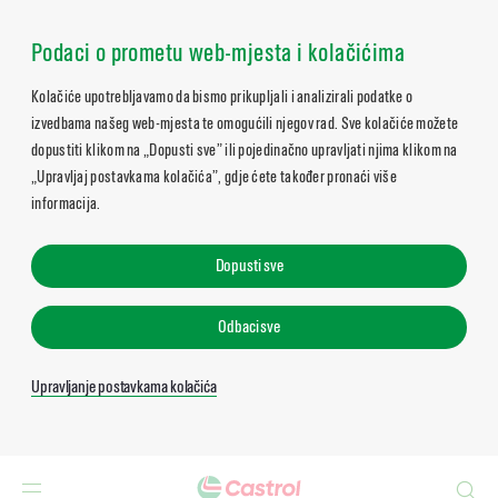
Podaci o prometu web-mjesta i kolačićima
Kolačiće upotrebljavamo da bismo prikupljali i analizirali podatke o
izvedbama našeg web-mjesta te omogućili njegov rad. Sve kolačiće možete
dopustiti klikom na „Dopusti sve” ili pojedinačno upravljati njima klikom na
„Upravljaj postavkama kolačića”, gdje ćete također pronaći više
informacija.
Dopusti sve
Odbaci sve
Upravljanje postavkama kolačića
Search