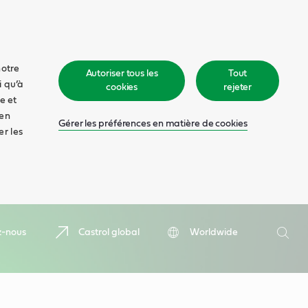
notre
Autoriser tous les
Tout
i qu’à
cookies
rejeter
e et
 en
Gérer les préférences en matière de cookies
er les
Recher
z-nous
Castrol global
Worldwide
Rech