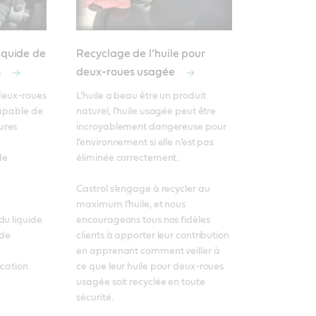
iquide de
Recyclage de l’huile pour
s
deux-roues usagée
deux-roues 
L’huile a beau être un produit 
apable de 
naturel, l’huile usagée peut être 
res 
incroyablement dangereuse pour 
l’environnement si elle n’est pas 
e 
éliminée correctement. 

Castrol s’engage à recycler au 
maximum l’huile, et nous 
u liquide 
encourageons tous nos fidèles 
de 
clients à apporter leur contribution 
en apprenant comment veiller à 
cation. 
ce que leur huile pour deux-roues 
usagée soit recyclée en toute 
sécurité.