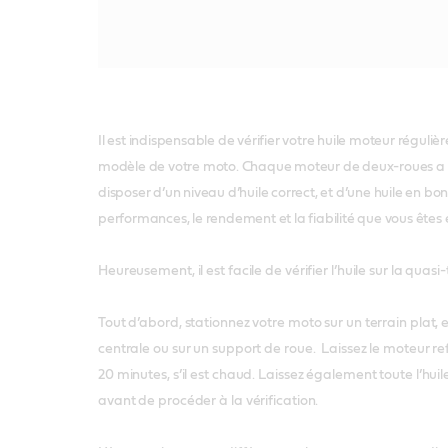
Il est indispensable de vérifier votre huile moteur réguliè
modèle de votre moto. Chaque moteur de deux-roues a e
disposer d’un niveau d’huile correct, et d’une huile en bon 
performances, le rendement et la fiabilité que vous êtes 
Heureusement, il est facile de vérifier l’huile sur la quas
Tout d’abord, stationnez votre moto sur un terrain plat, e
centrale ou sur un support de roue. Laissez le moteur r
20 minutes, s’il est chaud. Laissez également toute l’huil
avant de procéder à la vérification.