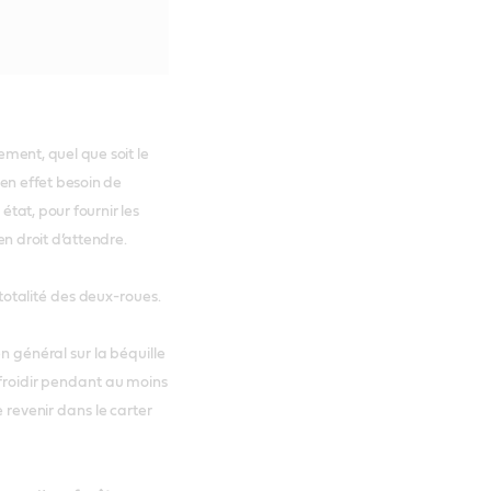
rement, quel que soit le
n effet besoin de
état, pour fournir les
en droit d’attendre.
i-totalité des deux-roues.
n général sur la béquille
efroidir pendant au moins
e revenir dans le carter