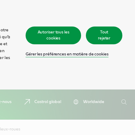
notre
Autoriser tous les
Tout
i qu’à
cookies
rejeter
e et
 en
Gérer les préférences en matière de cookies
er les
Recher
z-nous
Castrol global
Worldwide
Rech
 deux-roues