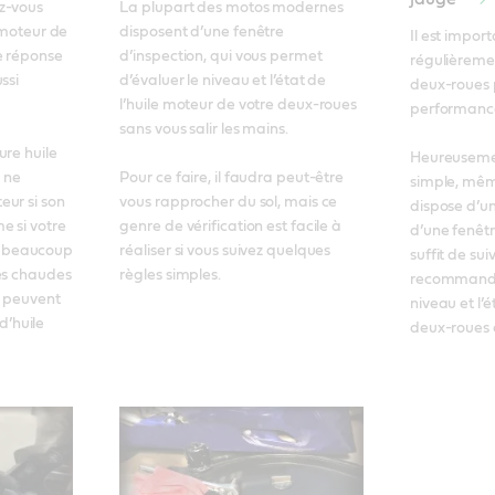
z-vous 
La plupart des motos modernes 
 moteur de 
disposent d’une fenêtre 
Il est import
 réponse 
d’inspection, qui vous permet 
régulièrement
si 
d’évaluer le niveau et l’état de 
deux-roues p
l’huile moteur de votre deux-roues 
performances
sans vous salir les mains. 

re huile 
Heureusement
ne 
Pour ce faire, il faudra peut-être 
simple, même
ur si son 
vous rapprocher du sol, mais ce 
dispose d’un
 si votre 
genre de vérification est facile à 
d’une fenêtre
 beaucoup 
réaliser si vous suivez quelques 
suffit de sui
es chaudes 
règles simples.
recommandat
 peuvent 
niveau et l’é
huile 
deux-roues 