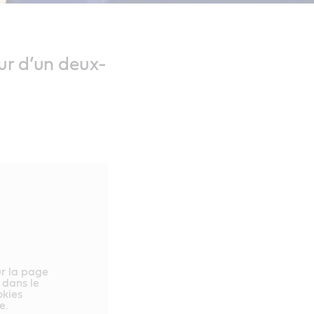
ur d’un deux-
ur la page
 dans le
okies
e.