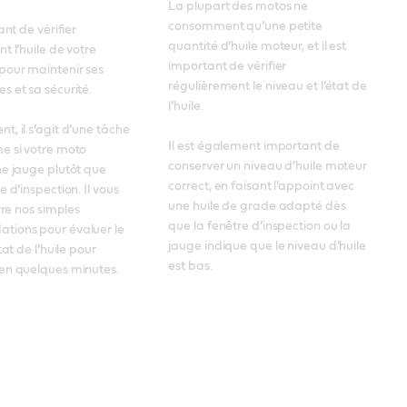
La plupart des motos ne 
consomment qu’une petite 
ant de vérifier 
quantité d’huile moteur, et il est 
 l’huile de votre 
important de vérifier 
our maintenir ses 
régulièrement le niveau et l’état de 
 et sa sécurité. 

l’huile. 

, il s’agit d’une tâche 
Il est également important de 
 si votre moto 
conserver un niveau d’huile moteur 
e jauge plutôt que 
correct, en faisant l’appoint avec 
 d’inspection. Il vous 
une huile de grade adapté dès 
vre nos simples 
que la fenêtre d’inspection ou la 
ions pour évaluer le 
jauge indique que le niveau d’huile 
tat de l’huile pour 
est bas.
en quelques minutes.