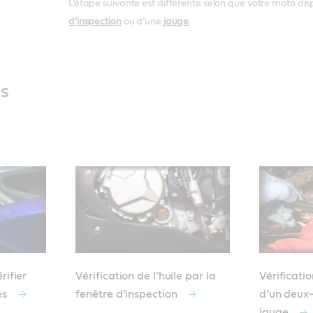
L’étape suivante est différente selon que votre moto di
d’inspection
ou d’une
jauge
.
és
rifier
Vérification de l’huile par la
Vérificati
es
fenêtre d’inspection
d’un deux-
jauge