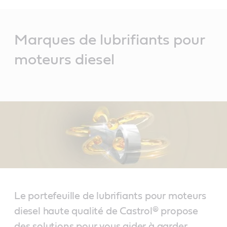
Main
Content
Marques de lubrifiants pour
moteurs diesel
Le portefeuille de lubrifiants pour moteurs
diesel haute qualité de Castrol® propose
des solutions pour vous aider à garder