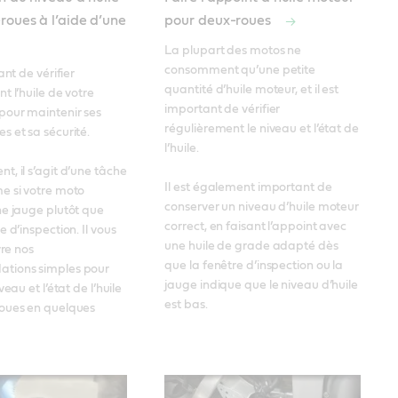
roues à l’aide d’une
pour deux-roues
La plupart des motos ne 
consomment qu’une petite 
ant de vérifier 
quantité d’huile moteur, et il est 
 l’huile de votre 
important de vérifier 
our maintenir ses 
régulièrement le niveau et l’état de 
 et sa sécurité. 

l’huile. 

, il s’agit d’une tâche 
Il est également important de 
 si votre moto 
conserver un niveau d’huile moteur 
e jauge plutôt que 
correct, en faisant l’appoint avec 
 d’inspection. Il vous 
une huile de grade adapté dès 
re nos 
que la fenêtre d’inspection ou la 
ions simples pour 
jauge indique que le niveau d’huile 
eau et l’état de l’huile 
est bas.
oues en quelques 