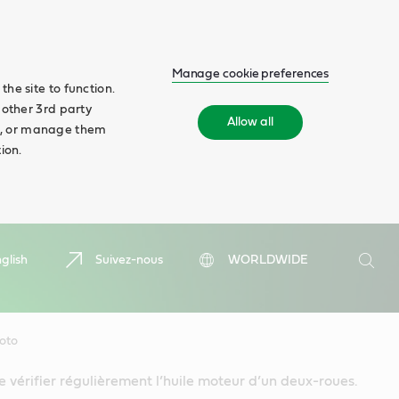
Manage cookie preferences
he site to function.
 other 3rd party
Allow all
ll', or manage them
ion.
Search
glish
Suivez-nous
WORLDWIDE
Searc
moto
de vérifier régulièrement l’huile moteur d’un deux-roues.