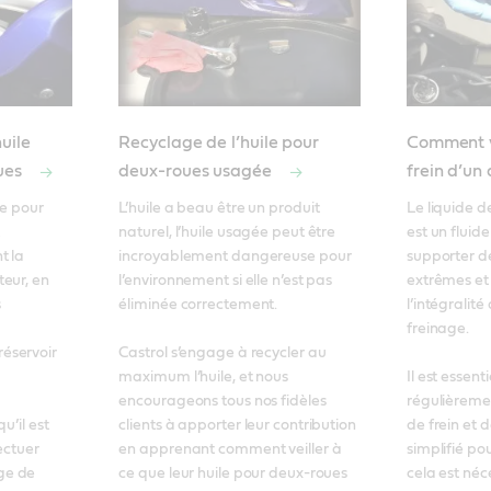
uile
Recyclage de l’huile pour
Comment vé
ues
deux-roues usagée
frein d’un
e pour 
L’huile a beau être un produit 
Le liquide d
naturel, l’huile usagée peut être 
est un fluid
 la 
incroyablement dangereuse pour 
supporter d
eur, en 
l’environnement si elle n’est pas 
extrêmes et 
 
éliminée correctement. 

l’intégralité
freinage. 

servoir 
Castrol s’engage à recycler au 
maximum l’huile, et nous 
Il est essenti
encourageons tous nos fidèles 
régulièremen
’il est 
clients à apporter leur contribution 
de frein et d
ectuer 
en apprenant comment veiller à 
simplifié po
e de 
ce que leur huile pour deux-roues 
cela est néc