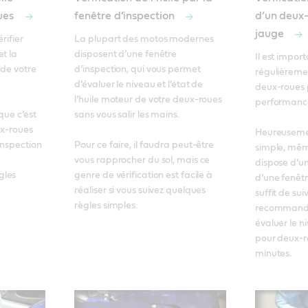
ues
fenêtre d’inspection
d’un deux-
jauge
rifier 
La plupart des motos modernes 
t la 
disposent d’une fenêtre 
Il est import
de votre 
d’inspection, qui vous permet 
régulièrement
d’évaluer le niveau et l’état de 
deux-roues p
l’huile moteur de votre deux-roues 
performances
ue c’est 
sans vous salir les mains. 

ux-roues 
Heureusement
nspection 
Pour ce faire, il faudra peut-être 
simple, même
vous rapprocher du sol, mais ce 
dispose d’un
les 
genre de vérification est facile à 
d’une fenêtre
réaliser si vous suivez quelques 
suffit de suiv
règles simples.
recommandat
évaluer le niv
pour deux-r
minutes.