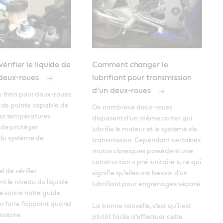
rifier le liquide de
Comment changer le
 deux-roues
lubrifiant pour transmission
d’un deux-roues
e frein pour deux-roues 
e de pointe capable de 
De nombreux deux-roues 
es températures 
disposent d’un même carter qui 
de protéger 
lubrifie le moteur et le système de 
 du système de 
transmission. Cependant certaines 
motos classiques possèdent une 
construction « pré-unitaire », ce qui 
el de vérifier 
signifie qu’elles ont besoin d’un 
t le niveau du liquide 
lubrifiant pour engrenages séparé. 

e suivre notre guide 
ur faire l’appoint quand 
La bonne nouvelle, c’est qu’il est 
essaire.
plutôt facile d’effectuer cette 