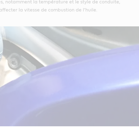
es, notamment la température et le style de conduite,
ffecter la vitesse de combustion de l’huile.