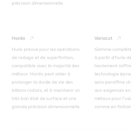
précision dimensionnelle.

Honilo
Variocut
Huile prévue pour les opérations 
Gamme complète d
de rodage et de superfinition, 
à partir d’huile d
compatible avec la majorité des 
hautement raffiné
métaux. Honilo peut aider à 
technologie éprou
prolonger la durée de vie des 
sans paraffine ch
bâtons rodoirs, et à maintenir un 
aux exigences en 
très bon état de surface et une 
métaux pour l’usi
grande précision dimensionnelle. 
comme en finition