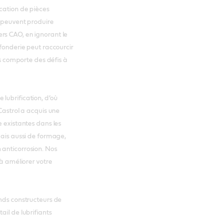
ication de pièces
, peuvent produire
rs CAO, en ignorant le
 fonderie peut raccourcir
is comporte des défis à
lubrification, d’où
Castrol a acquis une
e existantes dans les
mais aussi de formage,
 anticorrosion. Nos
 à améliorer votre
ands constructeurs de
ail de lubrifiants