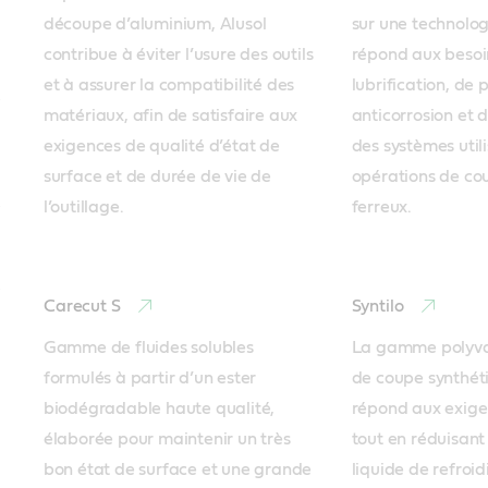
découpe d’aluminium, Alusol 
sur une technologi
contribue à éviter l’usure des outils 
répond aux besoin
et à assurer la compatibilité des 
lubrification, de p
matériaux, afin de satisfaire aux 
anticorrosion et d
exigences de qualité d’état de 
des systèmes utili
surface et de durée de vie de 
opérations de cou
l’outillage.
ferreux.
Carecut S
Syntilo
Gamme de fluides solubles 
La gamme polyval
formulés à partir d’un ester 
de coupe synthéti
biodégradable haute qualité, 
répond aux exige
élaborée pour maintenir un très 
tout en réduisant l
bon état de surface et une grande 
liquide de refroi