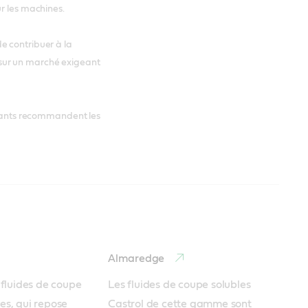
ur les machines.
e contribuer à la
és sur un marché exigeant
ifiants recommandent les
Almaredge
luides de coupe 
Les fluides de coupe solubles 
es, qui repose 
Castrol de cette gamme sont 