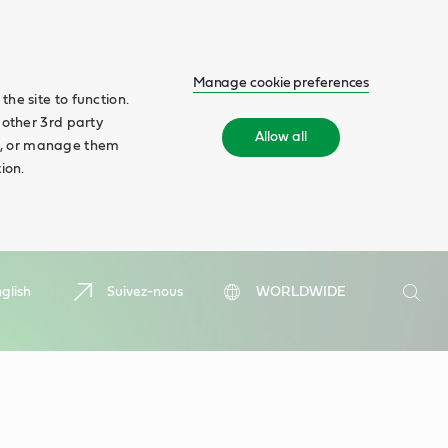
Manage cookie preferences
he site to function.
 other 3rd party
Allow all
ll', or manage them
ion.
Search
glish
Suivez-nous
WORLDWIDE
Searc