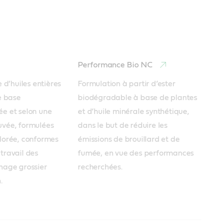
Performance Bio NC
’huiles entières 
Formulation à partir d’ester 
e base 
biodégradable à base de plantes 
e et selon une 
et d’huile minérale synthétique, 
vée, formulées 
dans le but de réduire les 
lorée, conformes 
émissions de brouillard et de 
travail des 
fumée, en vue des performances 
nage grossier 
recherchées.
.