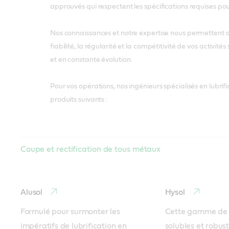
approuvés qui respectent les spécifications requises po
Nos connaissances et notre expertise nous permettent d
fiabilité, la régularité et la compétitivité de vos activit
et en constante évolution.
Pour vos opérations, nos ingénieurs spécialisés en lubr
produits suivants :
Coupe et rectification de tous métaux
Alusol
Hysol
Formulé pour surmonter les 
Cette gamme de f
impératifs de lubrification en 
solubles et robust