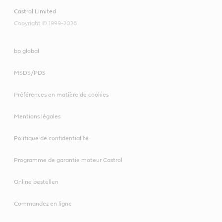
Fuel Saver 5W-
Castrol Limited
30 E6/E9
Copyright © 1999-2026
bp global
VECTON Fuel
Saver 5W-30 E7
MSDS/PDS
Préférences en matière de cookies
Mentions légales
Politique de confidentialité
Programme de garantie moteur Castrol
Online bestellen
Commandez en ligne