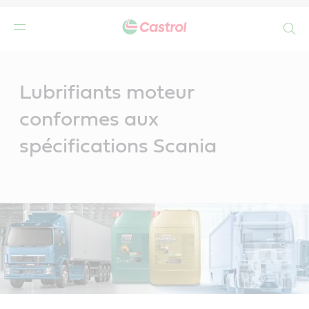
Search
Main
Content
Lubrifiants moteur
conformes aux
spécifications Scania