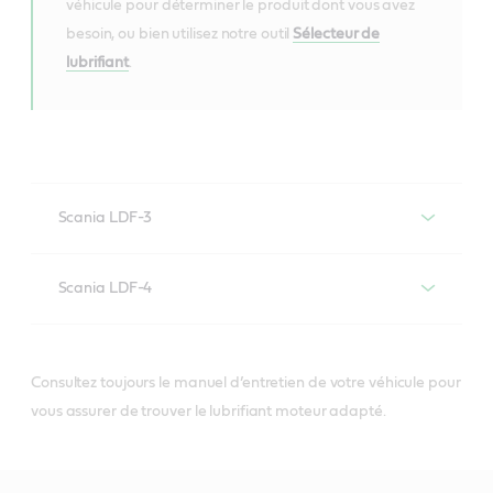
véhicule pour déterminer le produit dont vous avez
besoin, ou bien utilisez notre outil
Sélecteur de
lubrifiant
.
Scania LDF-3
Lubrifiants moteur conformes à la
Scania LDF-4
spécification SCANIA LDF-3
Lubrifiants moteur conformes à la
spécification SCANIA LDF-4
Consultez toujours le manuel d’entretien de votre véhicule pour
vous assurer de trouver le lubrifiant moteur adapté.
VECTON Long
Drain 10W-40 E7
VECTON