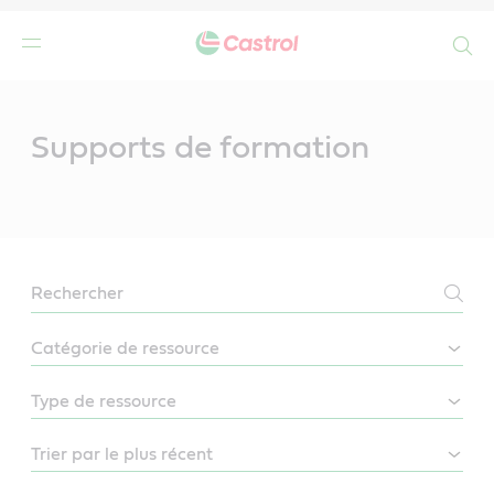
Search
Main
Content
Supports de formation
LEARN