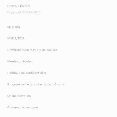
VECTON Long
Castrol Limited
Drain 10W-40 E7
Copyright © 1999-2026
bp global
VECTON Long Drain 10W-
30 E6/E9
MSDS/PDS
CRB Turbomax 10W-
40 E4/E7
Préférences en matière de cookies
Mentions légales
VECTON
Politique de confidentialité
Long Drain 10W-
40 E6/E9
Programme de garantie moteur Castrol
Online bestellen
Commandez en ligne
VECTON 15W-40 CK-