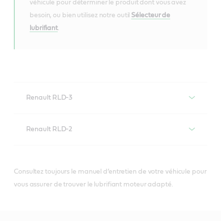
véhicule pour déterminer le produit dont vous avez
besoin, ou bien utilisez notre outil
Sélecteur de
lubrifiant
.
Renault RLD-3
Lubrifiants moteur conformes à la
Renault RLD-2
spécification Renault RLD-3
Lubrifiants moteur conformes à la
spécification Renault RLD-2
Consultez toujours le manuel d’entretien de votre véhicule pour
vous assurer de trouver le lubrifiant moteur adapté.
VECTON
Fuel Saver 5W-
30 E6/E9