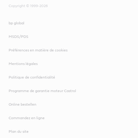
VECTON Fuel
Copyright © 1999-2026
Saver 5W-30 E7
VECTON
bp global
Fuel Saver 5W-
30 E6/E9
VECTON Long Drain 10W-
MSDS/PDS
30 E6/E9
Préférences en matière de cookies
VECTON Long
Drain 10W-40 E7
Mentions légales
VECTON 15W-40 CK-
Politique de confidentialité
4/E9
VECTON
Long Drain 10W-
Programme de garantie moteur Castrol
40 E6/E9
CRB Turbomax 10W-
Online bestellen
40 E4/E7
Commandez en ligne
Plan du site