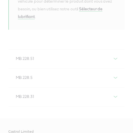
véhicule pour déterminer le produit dont vous avez
besoin, ou bien utilisez notre outil
Sélecteur de
lubrifiant
.
MB 228.51
Lubrifiants moteur conformes à la
MB 228.5
spécification MB 228.51
Lubrifiants moteur conformes à la
MB 228.31
spécification MB 228.5
Lubrifiants moteur conformes à la
VECTON
Fuel Saver 5W-
spécification MB 228.31
30 E6/E9
Castrol Limited