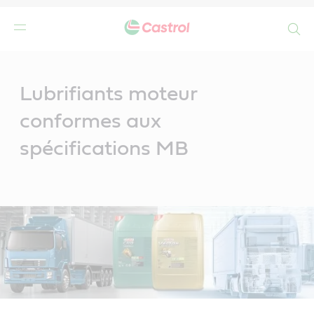
Search
Main
Content
Lubrifiants moteur
conformes aux
spécifications MB