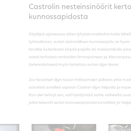
Castrolin nesteinsinöörit ker
kunnossapidosta
Käytitpä ajoneuvoa sitten lyhyisiin matkoihin kotisi lähel
työmatkaan, auton säännöllinen kunnossapito on hyvin 
tarvitse kuitenkaan käydä pajalla tai mekaanikolla joka
osaat tarkistaa renkaiden ilmanpaineen ja ikkunanpes
todennäköisesti myös tarkistaa autosi öljyn tason.
Jos havaitset öljyn tason mittaamisen jälkeen, että mootto
voit etsiä autollesi sopivan Castrol-öljyn helpolla ja nop
Kun olet tehnyt sen, voit hyödyntää vaihe vaiheelta suu
jotka tekevät auton kunnossapidosta turvallista ja helppo