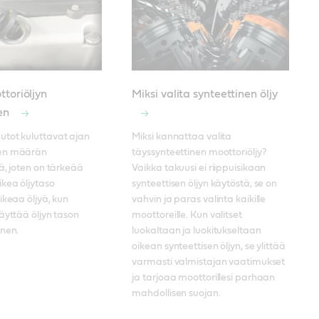
toriöljyn
Miksi valita synteettinen öljy
en
tot kuluttavat ajan 
Miksi kannattaa valita 
en määrän 
täyssynteettinen moottoriöljy? 
ä, joten on tärkeää 
Vaikka takuusi ei riippuisikaan 
kea öljytaso 
synteettisen öljyn käytöstä, se on 
ikeaa öljyä, kun 
vahvin ja paras valinta kaikille 
äyttää öljyn tason 
moottoreille. Kun valitset 
inen.
luokaltaan ja luokitukseltaan 
oikean synteettisen öljyn, se ylittää 
varmasti valmistajan vaatimukset 
ja tarjoaa moottorillesi parhaan 
mahdollisen suojan.