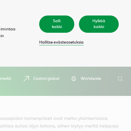
Salli
Hylkää
kaikki
kaikki
oimintaa
äin
Hallitse evästeasetuksia
Hae
 meitä
Castrol global
Worldwide
Hae
nossapidon toimenpiteet ovat melko yksinkertaisia,
aihtaa autosi öljyn kotona, siihen löytyy meiltä helppoja