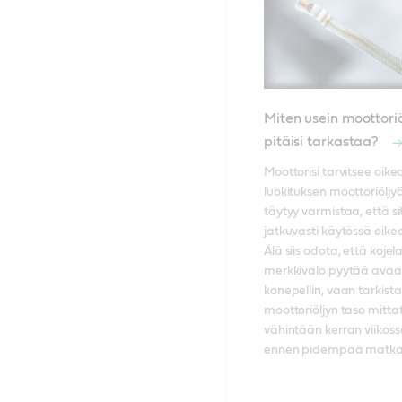
Miten usein moottoriö
pitäisi tarkastaa?
Moottorisi tarvitsee oikea
luokituksen moottoriöljyä, 
täytyy varmistaa, että si
jatkuvasti käytössä oike
Älä siis odota, että kojel
merkkivalo pyytää ava
konepellin, vaan tarkista 
moottoriöljyn taso mittati
vähintään kerran viikossa
ennen pidempää matka