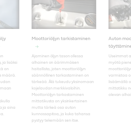
ljy
Moottoriöljyn tarkistaminen
Auton moot
täyttämin
n 
Ajaminen öljyn tason ollessa 
Useimmat au
ja lisäksi 
alhainen on äärimmäisen 
myötä pien
tä on 
haitallista, joten moottoriöljyn 
moottoriöljy
a määrä. 
säännöllinen tarkastaminen on 
varmistaa oi
audan 
tärkeää. Älä tukeudu yksinomaan 
lisäämällä o
amaan 
kojelaudan merkkivaloihin. 
mittatikku n
Moottoriöljyn tarkastaminen 
olevan alha
kulla 
mittatikusta on yksinkertainen 
 ja aina 
mutta tärkeä osa auton 
a.
kunnossapitoa, ja kuka tahansa 
pystyy tekemään sen itse.