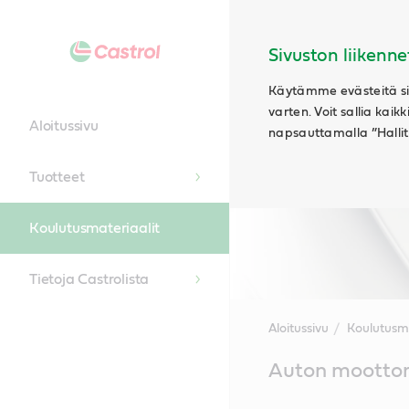
Sivuston liikenne
Käytämme evästeitä siv
varten. Voit sallia kaik
Aloitussivu
napsauttamalla ”Hallits
Tuotteet
Koulutusmateriaalit
Tietoja Castrolista
Aloitussivu
Koulutusma
Main
Auton moottor
Content