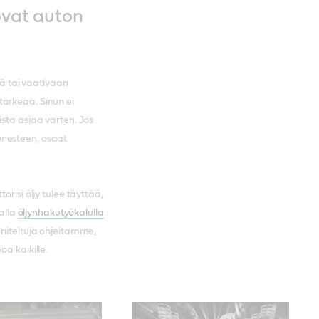
tovat auton
lä tai vaativaan
tärkeää. Sinun ei
ista asiaa varten. Jos
unesteen, osaat
risi öljy tulee täyttää,
ealla
öljynhakutyökalulla
.
nniteltuja ohjeitamme,
a kaikille.