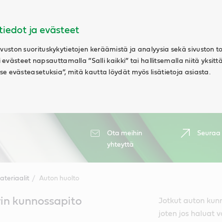
tiedot ja evästeet
uston suorituskykytietojen keräämistä ja analyysia sekä sivuston t
ki evästeet napsauttamalla ”Salli kaikki” tai hallitsemalla niitä yksitt
e evästeasetuksia”, mitä kautta löydät myös lisätietoja asiasta.
Ota meihin
Seuraa
yhteyttä
teriaalit
Auton huolto
in kunnossapito
Jotkut auton kun
joten jos haluat v