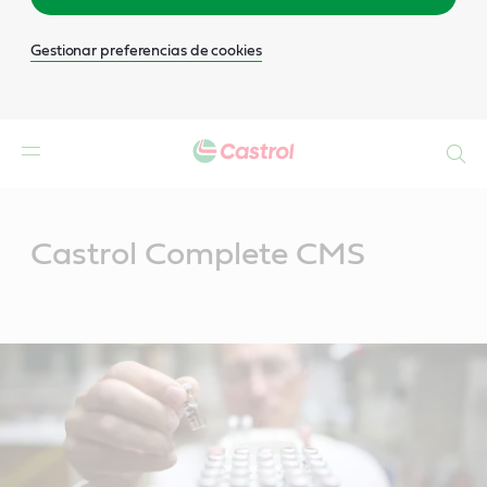
Gestionar preferencias de cookies
Buscar
Main
Content
Castrol Complete CMS