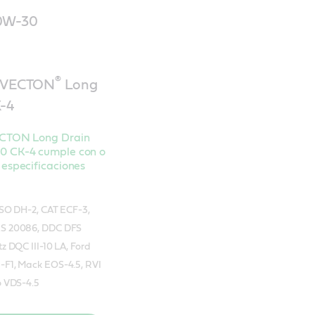
10W-30
®
VECTON
Long
K-4
ECTON Long Drain
0 CK-4 cumple con o
 especificaciones
ASO DH-2, CAT ECF-3,
S 20086, DDC DFS
z DQC III-10 LA, Ford
F1, Mack EOS-4.5, RVI
o VDS-4.5