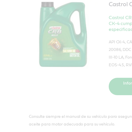
Castrol 
Castrol C
CK-4 cumpl
especifica
API CK-4, C
20086, DDC 
III-10 LA, F
EOS-4.5, RV
Info
Consulte siempre el manual de su vehículo para asegura
aceite para motor adecuado para su vehículo.