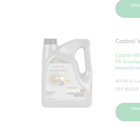
Info
Castrol
Castrol V
FA-4 cumpl
especifica
API FA-4, C
DFS 93K223
Info