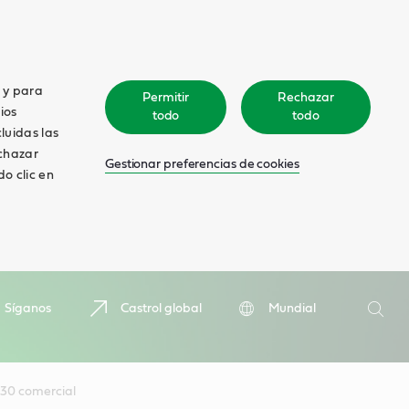
o y para
Permitir
Rechazar
ios
todo
todo
cluidas las
echazar
Gestionar preferencias de cookies
o clic en
Search
Síganos
Castrol global
Mundial
Searc
30 comercial