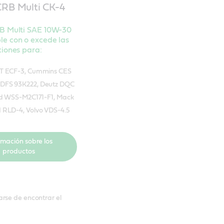
CRB Multi CK-4
RB Multi SAE 10W-30
e con o excede las
ciones para:
AT ECF-3, Cummins CES
DFS 93K222, Deutz DQC
ord WSS-M2C171-F1, Mack
I RLD-4, Volvo VDS-4.5
rmación sobre los
productos
rse de encontrar el