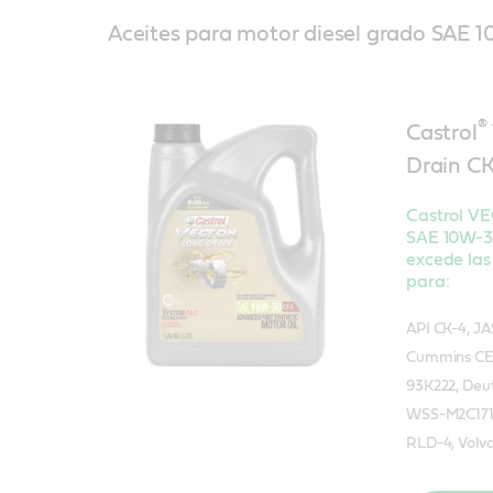
Aceites para motor diesel grado SAE 
®
Castrol
Drain C
Castrol V
SAE 10W-3
excede las
para:
API CK-4, J
Cummins CE
93K222, Deut
WSS-M2C171-
RLD-4, Volv