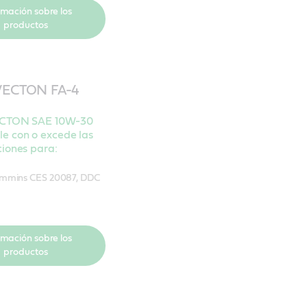
rmación sobre los
productos
 VECTON FA-4
ECTON SAE 10W-30
e con o excede las
ciones para:
ummins CES 20087, DDC
rmación sobre los
productos