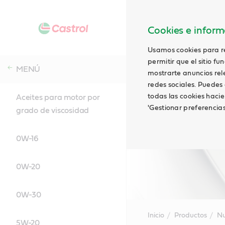
Cookies e informa
Usamos cookies para rec
permitir que el sitio f
MENÚ
mostrarte anuncios relev
redes sociales. Puedes 
todas las cookies hacie
Aceites para motor por
'Gestionar preferencia
grado de viscosidad
0W-16
0W-20
0W-30
Inicio
Productos
Nu
5W-20