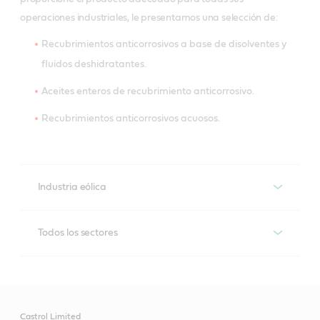
operaciones industriales, le presentamos una selección de:
Recubrimientos anticorrosivos a base de disolventes y
fluidos deshidratantes.
Aceites enteros de recubrimiento anticorrosivo.
Recubrimientos anticorrosivos acuosos.
Industria eólica
Molub-Alloy Paste White T
Todos los sectores
Pasta de montaje blanca para tornillos y pernos con 
excelente protección contra la corrosión y estabilidad al 
Rustilo
agua.
Recubrimientos anticorrosivos temporales con 
diferentes características de película y niveles de 
Castrol Limited
protección variable para su uso en todos los grados de 