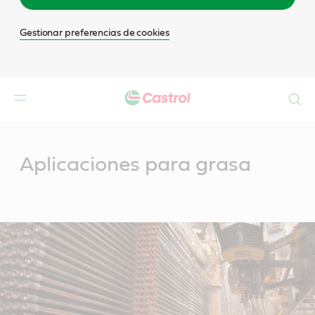
Gestionar preferencias de cookies
Buscar
Main
Content
Aplicaciones para grasa