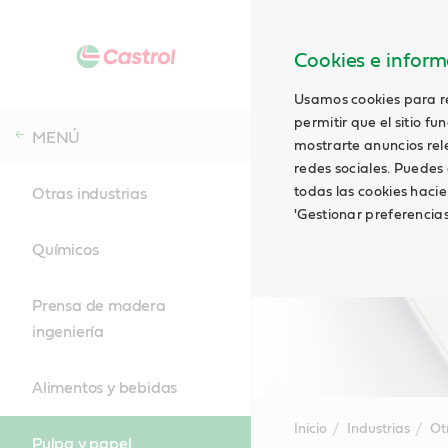
Cookies e informa
Usamos cookies para rec
permitir que el sitio f
MENÚ
mostrarte anuncios relev
redes sociales. Puedes 
todas las cookies hacie
Otras industrias
'Gestionar preferencia
Químicos
Prensa de madera
ingeniería
Alimentos y bebidas
Inicio
Industrias
Ot
Pulpa y papel