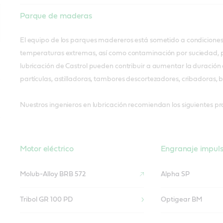
Parque de maderas
El equipo de los parques madereros está sometido a condiciones p
temperaturas extremas, así como contaminación por suciedad, po
lubricación de Castrol pueden contribuir a aumentar la duración
partículas, astilladoras, tambores descortezadores, cribadoras,
Nuestros ingenieros en lubricación recomiendan los siguientes pr
Motor eléctrico
Engranaje impuls
Molub-Alloy BRB 572
Alpha SP
Tribol GR 100 PD
Optigear BM