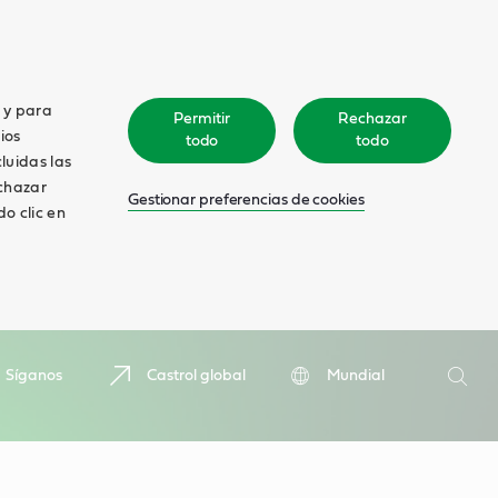
o y para
Permitir
Rechazar
ios
todo
todo
cluidas las
echazar
Gestionar preferencias de cookies
o clic en
Search
Síganos
Castrol global
Mundial
Searc