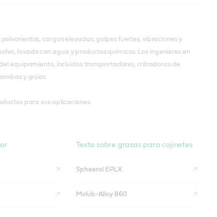
olvorientas, cargas elevadas, golpes fuertes, vibraciones y
lvo, lavado con agua y productos químicos. Los ingenieros en
 del equipamiento, incluidos transportadores, cribadoras de
 bombas y grúas.
oductos para sus aplicaciones:
or
Texto sobre grasas para cojinetes
Spheerol EPLX
Molub-Alloy 860