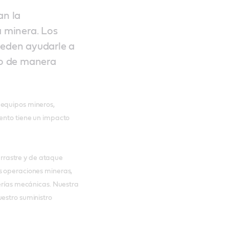
an la
a minera. Los
ueden ayudarle a
o de manera
 equipos mineros,
iento tiene un impacto
rastre y de ataque
s operaciones mineras,
verías mecánicas. Nuestra
uestro suministro