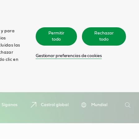
o y para
Permitir
Rechazar
ios
todo
todo
cluidas las
echazar
Gestionar preferencias de cookies
o clic en
Search
Síganos
Castrol global
Mundial
Searc