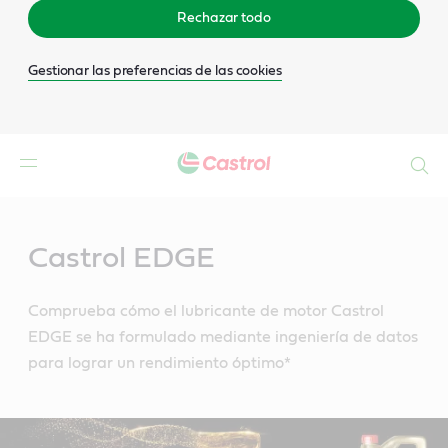
Rechazar todo
Gestionar las preferencias de las cookies
Buscar
Main
Content
Castrol EDGE
Comprueba cómo el lubricante de motor Castrol
EDGE se ha formulado mediante ingeniería de datos
para lograr un rendimiento óptimo*