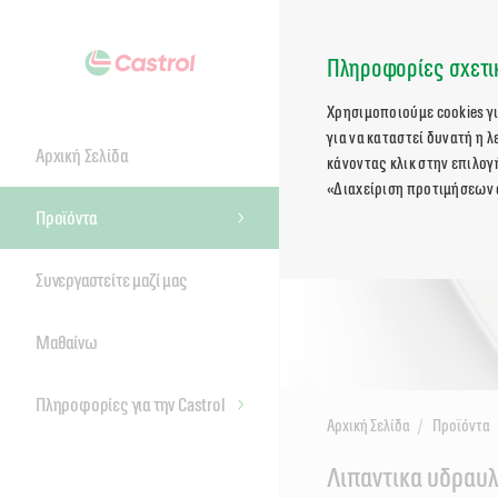
Πληροφορίες σχετικ
Χρησιμοποιούμε cookies γ
για να καταστεί δυνατή η 
Αρχική Σελίδα
κάνοντας κλικ στην επιλογ
«Διαχείριση προτιμήσεων 
Προϊόντα
Συνεργαστείτε μαζί μας
Μαθαίνω
Πληροφορίες για την Castrol
Αρχική Σελίδα
Προϊόντα
Main
Λιπαντικα υδραυ
Content