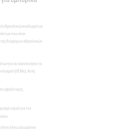
ικού υδραυλικών κυκλωμάτων
οϊόντων που είναι
τητας διάφορων υδραυλικών
άτων για να ικανοποιήσει τα
οπλισμού (OEMs). Αυτή
 σε υψηλότερες
ρισμό νερού για τον
ύκλου
τύπου λόγω μειωμένου