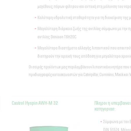
μεγέθους πόρων φίλτρου και αντοχή στη μόλυνση του νερ
Καλύτερη υδρολυτική σταθερότητα για τη διαχείριση της 
Μεγαλύτερη διάρκεια ζωής της αντλίας σύμφωνα με την
αντλίας Denison T6H20C
Μεγαλύτερα διαστήματα αλλαγής λιπαντικού που απαιτούν
διατηρούν την αρχική τους απόδοση για μεγαλύτερο χρονι
Οι σειρές προϊόντων μας περιλαμβάνουν λιπαντικά κινητήρα που 
προδιαγραφές κατασκευαστών για Caterpillar, Cummins, Mack και V
Castrol Hyspin AWH-M 32
Πληροι η υπερβαινει
κατηγοριασ:
Σύμφωνα με τον Β
DIN.51524, Μέρος