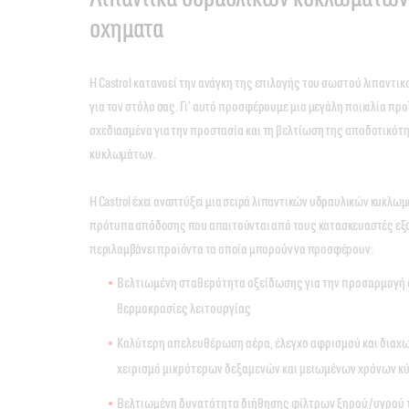
οχηματα
Η Castrol κατανοεί την ανάγκη της επιλογής του σωστού λιπαντ
για τον στόλο σας. Γι’ αυτό προσφέρουμε μια μεγάλη ποικιλία πρ
σχεδιασμένα για την προστασία και τη βελτίωση της αποδοτικό
κυκλωμάτων.
Η Castrol έχει αναπτύξει μια σειρά λιπαντικών υδραυλικών κυκλωμ
πρότυπα απόδοσης που απαιτούνται από τους κατασκευαστές εξ
περιλαμβάνει προϊόντα τα οποία μπορούν να προσφέρουν:
Βελτιωμένη σταθερότητα οξείδωσης για την προσαρμογή
θερμοκρασίες λειτουργίας
Καλύτερη απελευθέρωση αέρα, έλεγχο αφρισμού και διαχω
χειρισμό μικρότερων δεξαμενών και μειωμένων χρόνων κ
Βελτιωμένη δυνατότητα διήθησης φίλτρων ξηρού/υγρού 