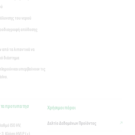
ού
μόλυνσης του νερού
 προδιαγραφή απόδοσης
 από τα λιπαντικά να
κό διάστημα
πληρούν και υπερβαίνουν τις
olvo.
 τα προτυπα τησ
Χρήσιμοι πόροι
Δελτίο Δεδομένων Προϊόντος
αθμό ISO HV,
 3, Κλάση HVLP (+).