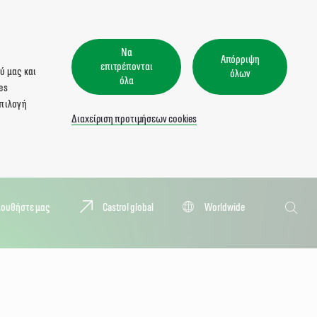
Να
Απόρριψη
επιτρέπονται
ύ μας και
όλων
όλα
es
επιλογή
Διαχείριση προτιμήσεων cookies
Αναζήτησ
λουθήστε μας
Castrol global
Worldwide
Αναζή