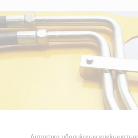
Λιπαντικα υδραυλικων κυκλωματων 