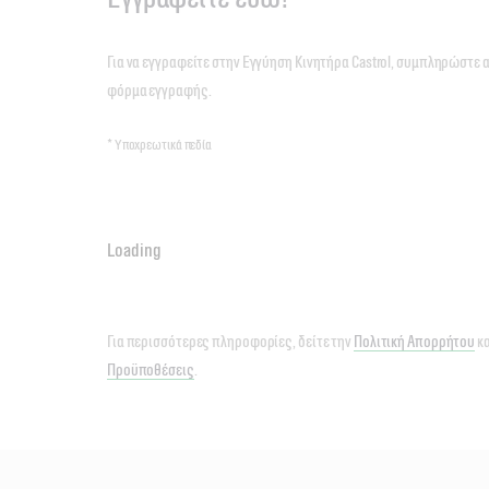
Για να εγγραφείτε στην Εγγύηση Κινητήρα Castrol, συμπληρώστε 
φόρμα εγγραφής.
* Υποχρεωτικά πεδία
Loading
Για περισσότερες πληροφορίες, δείτε την
Πολιτική Απορρήτου
κα
Προϋποθέσεις
.