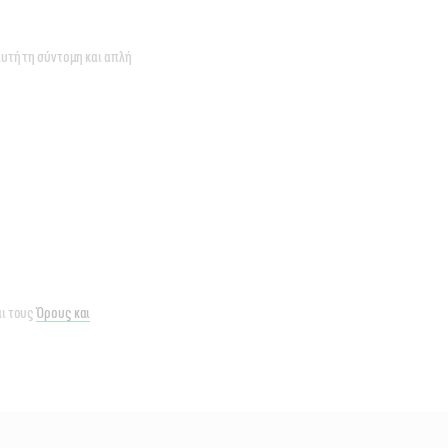
αυτή τη σύντομη και απλή
ι τους
Όρους και