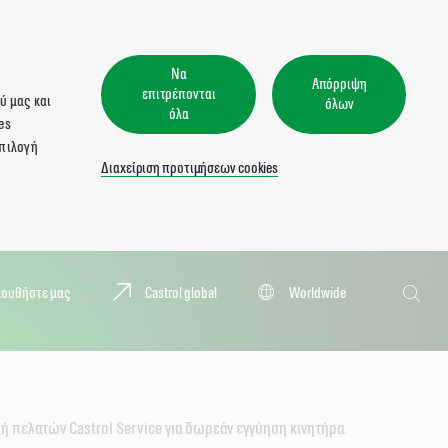
Να
Απόρριψη
επιτρέπονται
ύ μας και
όλων
όλα
es
επιλογή
Διαχείριση προτιμήσεων cookies
Αναζήτησ
λουθήστε μας
Castrol global
Worldwide
Αναζή
φή πελατών Castrol Service για δωρεάν εγγύηση κινητήρα.