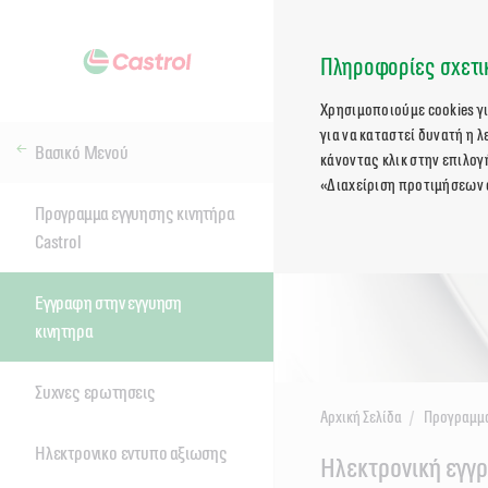
Πληροφορίες σχετικ
Χρησιμοποιούμε cookies γ
για να καταστεί δυνατή η 
Βασικό Μενού
κάνοντας κλικ στην επιλογ
«Διαχείριση προτιμήσεων 
Προγραμμα εγγυησης κινητήρα
Castrol
Εγγραφη στην εγγυηση
κινητηρα
Συχνες ερωτησεις
Αρχική Σελίδα
Προγραμμα
Ηλεκτρονικο εντυπο αξιωσης
Main
Ηλεκτρονική εγγ
Content