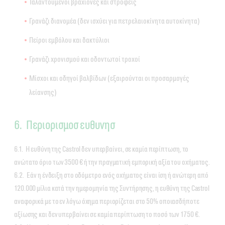
Ταλαντούμενοι βραχίονες και στροφείς
Γρανάζι διανομέα (δεν ισχύει για πετρελαιοκίνητα αυτοκίνητα)
Πείροι εμβόλου και δακτύλιοι
Γρανάζι χρονισμού και οδοντωτοί τροχοί
Μίσχοι και οδηγοί βαλβίδων (εξαιρούνται οι προσαρμογές
λείανσης)
6. Περιορισμοσ ευθυνησ
6.1. Η ευθύνη της Castrol δεν υπερβαίνει, σε καμία περίπτωση, το
ανώτατο όριο των 3500 € ή την πραγματική εμπορική αξία του οχήματος.
6.2. Εάν η ένδειξη στο οδόμετρο ενός οχήματος είναι ίση ή ανώτερη από
120.000 μίλια κατά την ημερομηνία της Συντήρησης, η ευθύνη της Castrol
αναφορικά με το εν λόγω όχημα περιορίζεται στο 50% οποιασδήποτε
αξίωσης και δεν υπερβαίνει σε καμία περίπτωση το ποσό των 1750 €.