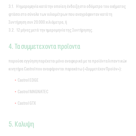
3.1. Η ημερομηνία κατά την οποία η ένδειξη στο οδόμετρο του οχήματος
φτάσει στο σύνολο των χιλιομέτρων που αναγράφονταν κατά τη
Συντήρηση συν 20.000 χιλιόμετρα, ή
3.2. 12 μήνες μετά την ημερομηνία της Συντήρησης.
4. Τα συμμετεχοντα προϊοντα
παρούσα εγγύηση παρέχεται μόνο αναφορικά με τα προϊόντα λιπαντικών
κινητήρα Castrol που αναφέρονται παρακάτω («Συμμετέχον Προϊόν»):
Castrol EDGE
Castrol MAGNATEC
Castrol GTX
5. Καλυψη