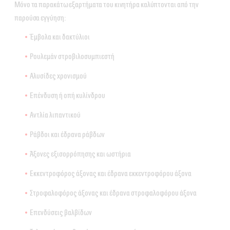
Μόνο τα παρακάτω εξαρτήματα του κινητήρα καλύπτονται από την
παρούσα εγγύηση:
Έμβολα και δακτύλιοι
Ρουλεμάν στροβιλοσυμπιεστή
Αλυσίδες χρονισμού
Επένδυση ή οπή κυλίνδρου
Αντλία λιπαντικού
Ράβδοι και έδρανα ράβδων
Άξονες εξισορρόπησης και ωστήρια
Εκκεντροφόρος άξονας και έδρανα εκκεντροφόρου άξονα
Στροφαλοφόρος άξονας και έδρανα στροφαλοφόρου άξονα
Επενδύσεις βαλβίδων