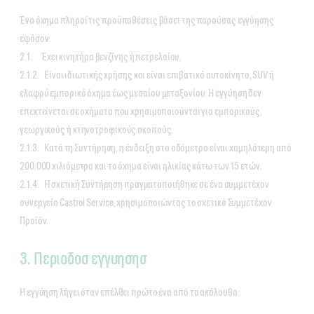
Ένα όχημα πληροί τις προϋποθέσεις βάσει της παρούσας εγγύησης
εφόσον:
2.1. Έχει κινητήρα βενζίνης ή πετρελαίου,
2.1.2. Είναι ιδιωτικής χρήσης και είναι επιβατικό αυτοκίνητο, SUV ή
ελαφρύ εμπορικό όχημα έως μεσαίου μεταξονίου. Η εγγύηση δεν
επεκτείνεται σε οχήματα που χρησιμοποιούνται για εμπορικούς,
γεωργικούς ή κτηνοτροφικούς σκοπούς.
2.1.3. Κατά τη Συντήρηση, η ένδειξη στο οδόμετρο είναι χαμηλότερη από
200.000 χιλιόμετρα και το όχημα είναι ηλικίας κάτω των 15 ετών.
2.1.4. Η σχετική Συντήρηση πραγματοποιήθηκε σε ένα συμμετέχον
συνεργείο Castrol Service, χρησιμοποιώντας το σχετικό Συμμετέχον
Προϊόν.
3. Περιοδοσ εγγυησησ
Η εγγύηση λήγει όταν επέλθει πρώτο ένα από τα ακόλουθα: