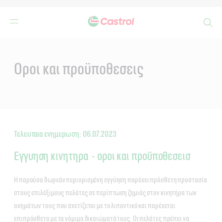
Search
Main
Content
Οροι και προϋποθεσεις
Τελευταια ενημερωση: 06.07.2023
Εγγυηση κινητηρα - οροι και προϋποθεσεισ
Η παρούσα δωρεάν περιορισμένη εγγύηση παρέχει πρόσθετη προστασία
στους επιλέξιμους πελάτες σε περίπτωση ζημιάς στον κινητήρα των
οχημάτων τους που σχετίζεται με το λιπαντικό και παρέχεται
επιπρόσθετα με τα νόμιμα δικαιώματά τους. Οι πελάτες πρέπει να