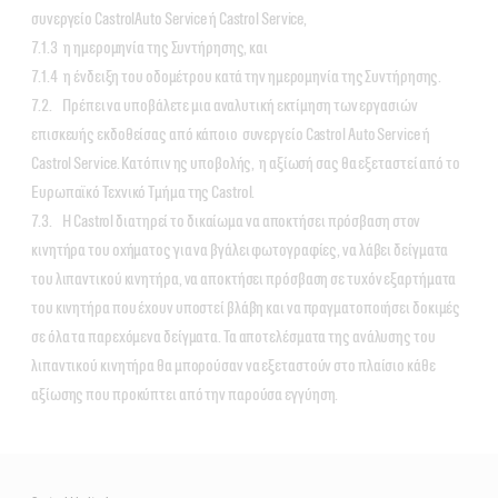
συνεργείο CastrolAuto Service ή Castrol Service,
7.1.3 η ημερομηνία της Συντήρησης, και
7.1.4 η ένδειξη του οδομέτρου κατά την ημερομηνία της Συντήρησης.
7.2. Πρέπει να υποβάλετε μια αναλυτική εκτίμηση των εργασιών
επισκευής εκδοθείσας από κάποιο συνεργείο Castrol Auto Service ή
Castrol Service. Κατόπιν ης υποβολής, η αξίωσή σας θα εξεταστεί από το
Ευρωπαϊκό Τεχνικό Τμήμα της Castrol.
7.3. Η Castrol διατηρεί το δικαίωμα να αποκτήσει πρόσβαση στον
κινητήρα του οχήματος για να βγάλει φωτογραφίες, να λάβει δείγματα
του λιπαντικού κινητήρα, να αποκτήσει πρόσβαση σε τυχόν εξαρτήματα
του κινητήρα που έχουν υποστεί βλάβη και να πραγματοποιήσει δοκιμές
σε όλα τα παρεχόμενα δείγματα. Τα αποτελέσματα της ανάλυσης του
λιπαντικού κινητήρα θα μπορούσαν να εξεταστούν στο πλαίσιο κάθε
αξίωσης που προκύπτει από την παρούσα εγγύηση.