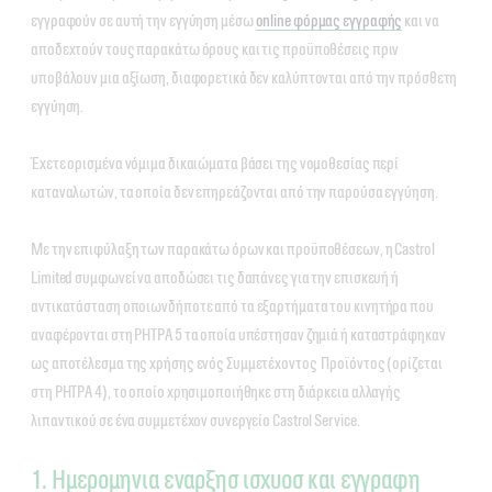
εγγραφούν σε αυτή την εγγύηση μέσω
online φόρμας εγγραφής
και να
αποδεχτούν τους παρακάτω όρους και τις προϋποθέσεις πριν
υποβάλουν μια αξίωση, διαφορετικά δεν καλύπτονται από την πρόσθετη
εγγύηση.
Έχετε ορισμένα νόμιμα δικαιώματα βάσει της νομοθεσίας περί
καταναλωτών, τα οποία δεν επηρεάζονται από την παρούσα εγγύηση.
Με την επιφύλαξη των παρακάτω όρων και προϋποθέσεων, η Castrol
Limited συμφωνεί να αποδώσει τις δαπάνες για την επισκευή ή
αντικατάσταση οποιωνδήποτε από τα εξαρτήματα του κινητήρα που
αναφέρονται στη ΡΗΤΡΑ 5 τα οποία υπέστησαν ζημιά ή καταστράφηκαν
ως αποτέλεσμα της χρήσης ενός Συμμετέχοντος Προϊόντος (ορίζεται
στη ΡΗΤΡΑ 4), το οποίο χρησιμοποιήθηκε στη διάρκεια αλλαγής
λιπαντικού σε ένα συμμετέχον συνεργείο Castrol Service.
1. Ημερομηνια εναρξησ ισχυοσ και εγγραφη