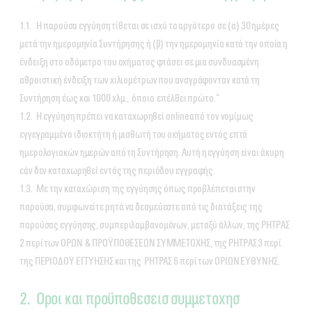
1.1. Η παρούσα εγγύηση τίθεται σε ισχύ το αργότερο σε (α) 30 ημέρες
μετά την ημερομηνία Συντήρησης ή (β) την ημερομηνία κατά την οποία η
ένδειξη στο οδόμετρο του οχήματος φτάσει σε μια συνδυασμένη
αθροιστική ένδειξη των χιλιομέτρων που αναγράφονταν κατά τη
Συντήρηση έως και 1000 χλμ., όποιο επέλθει πρώτο."
1.2. Η εγγύηση πρέπει να καταχωρηθεί online από τον νομίμως
εγγεγραμμένο ιδιοκτήτη ή μισθωτή του οχήματος εντός επτά
ημερολογιακών ημερών από τη Συντήρηση. Αυτή η εγγύηση είναι άκυρη
εάν δεν καταχωρηθεί εντός της περιόδου εγγραφής.
1.3. Με την καταχώριση της εγγύησης όπως προβλέπεται στην
παρούσα, συμφωνείτε ρητά να δεσμεύεστε από τις διατάξεις της
παρούσας εγγύησης, συμπεριλαμβανομένων, μεταξύ άλλων, της ΡΗΤΡΑΣ
2 περί των ΟΡΩΝ & ΠΡΟΫΠΟΘΕΣΕΩΝ ΣΥΜΜΕΤΟΧΗΣ, της ΡΗΤΡΑΣ 3 περί
της ΠΕΡΙΟΔΟΥ ΕΓΓΥΗΣΗΣ και της ΡΗΤΡΑΣ 6 περί των ΟΡΙΩΝ ΕΥΘΥΝΗΣ.
2. Οροι και προϋποθεσεισ συμμετοχησ