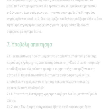
μειώσει ή να περιορίσει με άλλο τρόπο τυχόν νόμιμα δικαιώματα που
ενδέχεται να έχετε σύμφωνα με την ισχύουσα νομοθεσία. Η παρούσα
εγγύηση δεν αντικαθιστά, δεν περιορίζει και δεν επηρεάζει με άλλο τρόπο
τη νόμιμη εγγύηση συμμόρφωσης για τα Εφαρμοστέα Προϊόντα
σύμφωνα με τη νομοθεσία.
7. Υποβολη απαιτησησ
7.1. Σε περίπτωση που επιθυμείτε να υποβάλετε απαίτηση βάσει της
παρούσας εγγύησης, πρέπει να παράσχετε στην Castrol ικανοποιητικές
αποδείξεις ότι πληρείτε τα κριτήρια συμμετοχής που ορίζονται στη
ρήτρα 2. Η Castrol συνιστά να διατηρείτε αντίγραφα τιμολογίων,
αποδείξεων, εγγράφων συντήρησης ή παραγγελιών επισκευής,
προκειμένου να αποδειχθεί :
7.1.1. ότι κατά τη Συντήρηση χρησιμοποιήθηκε ένα Συμμετέχον Προϊόν
Castrol,
7.1.2. ότι η Συντήρηση πραγματοποιήθηκε σε κάποιο συμμετέχον