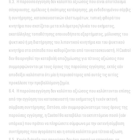
6.3. Η παρούσα εγγύηση δεν καλύπτει αξιώσεις που είναι αποτέλεσμα
σύγκρουσης, αμέλειας ή σκόπιμης κατάχρησης, μη ενδεδειγμένου σέρβις
ή συντήρησης, κατασκευαστικών ελαττωμάτων, τυπική φθορά του
κινητήρα που σχετίζεται με τα χιλιόμετρα/ηλικία του οχήματος,
ακατάλληλης τοποθέτησης οποιουδήποτε εξαρτήματος, μόλυνσης του
ψυκτικού ή μη διατήρησης του λιπαντικού κινητήρα και του ψυκτικού
κινητήρα στα επίπεδα που καθορίζονται από τον κατασκευαστή. Η Castrol
δεν θα αρνηθεί την καταβολή αποζημίωσης για τέτοιες αξιώσεις που
συμμορφώνονται με τους όρους της παρούσας εγγύησης, εκτός εάν
αποδείξει καλόπιστα ότι μία ή περισσότερες από αυτές τις αιτίες
προκάλεσε την προβαλλόμενη ζημία.
6.4. Η παρούσα εγγύηση δεν καλύπτει αξιώσεις που καλύπτονται επίσης
από την εγγύηση του κατασκευαστή του οχήματος ή τυχόν εκτενή
σύμβαση συντήρησης. Ωστόσο, εάν συμμορφώνεστε με τους όρους της
παρούσας εγγύησης, η Castrol θα καταβάλει το εκπιπτόμενο ποσό (εάν
υπάρχει) που πρέπει να πληρώσετε σύμφωνα με την εκτενή σύμβαση
συντήρησης που αγοράσατε και η οποία καλύπτει μια τέτοια αξίωση.
6.5. Καμία διάταξη της παρούσας δεν έχει σκοπό να επηρεάσει, να