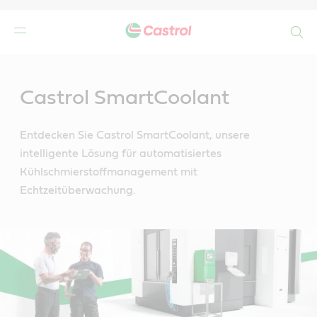
Search
Main
Content
n
Castrol SmartCoolant
Entdecken Sie Castrol SmartCoolant, unsere
intelligente Lösung für automatisiertes
Kühlschmierstoffmanagement mit
Echtzeitüberwachung.