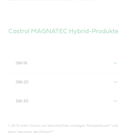
Castrol MAGNATEC Hybrid-Produkte
0W-16
Castrol MAGNATEC HYBRID 0W-16
0W-20
Castrol MAGNATEC HYBRID 0W-20
5W-30
Castrol MAGNATEC HYBRID 5W-30
1. 50 % mehr Schutz vor Verschleiß bei niedrigen Temperaturen* und
beim Neustart des Motors**.