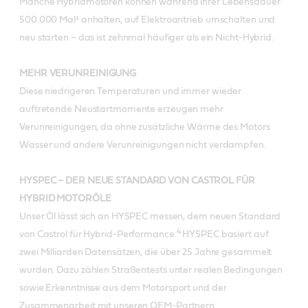
Manche Hybridmotoren können während ihrer Lebensdauer
500.000 Mal³ anhalten, auf Elektroantrieb umschalten und
neu starten – das ist zehnmal häufiger als ein Nicht-Hybrid.
MEHR VERUNREINIGUNG
Diese niedrigeren Temperaturen und immer wieder
auftretende Neustartmomente erzeugen mehr
Verunreinigungen, da ohne zusätzliche Wärme des Motors
Wasser und andere Verunreinigungen nicht verdampfen.
HYSPEC – DER NEUE STANDARD VON CASTROL FÜR
HYBRID MOTORÖLE
Unser Öl lässt sich an HYSPEC messen, dem neuen Standard
4
von Castrol für Hybrid-Performance.
HYSPEC basiert auf
zwei Milliarden Datensätzen, die über 25 Jahre gesammelt
wurden. Dazu zählen Straßentests unter realen Bedingungen
sowie Erkenntnisse aus dem Motorsport und der
Zusammenarbeit mit unseren OEM-Partnern.