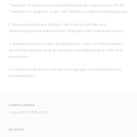
* Getestet im Vergleich zur Verschleißgrenze der Sequence IVA API SN.
**Getestet im Vergleich zu den CEC OM646LA ACEA-Verschleißgrenzen.
2. Basierend auf einem Vergleich von Plug-in-Hybriden und
Verbrennungsmotor während eines Testzyklus nach Industriestandard.
3. Basierend auf von Castrol durchgeführten Tests von Mild-Hybriden,
die schätzungsweise 45 % der globalen Hybridfahrzeuge im Jahr 2022
ausmachen.
4. In kritischen Bereichen wie Verunreinigungen, Motorstillstand und
Systemeffizienz.
Castrol Limited
Copyright © 1999-2026
bp global
Spezifikationen / Industriestandards