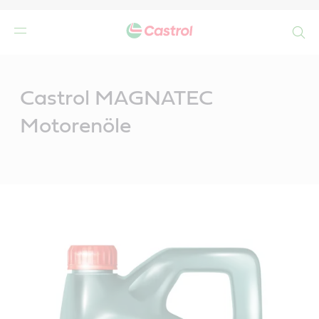
Search
Main
Content
n
Castrol MAGNATEC
Motorenöle