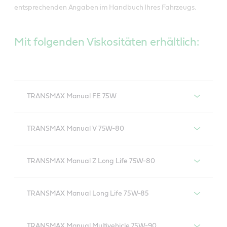
entsprechenden Angaben im Handbuch Ihres Fahrzeugs.
Mit folgenden Viskositäten erhältlich:
TRANSMAX Manual FE 75W
Castrol TRANSMAX Manual FE 75W
TRANSMAX Manual V 75W-80
Castrol TRANSMAX Manual V 75W-80
TRANSMAX Manual Z Long Life 75W-80
Castrol TRANSMAX Manual Z Long Life 75W-
80
TRANSMAX Manual Long Life 75W-85
Castrol TRANSMAX Manual Long Life 75W-85
TRANSMAX Manual Multivehicle 75W-90