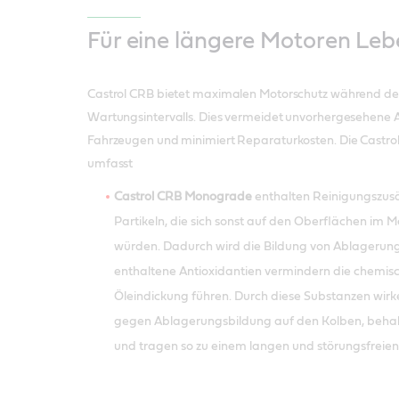
Für eine längere Motoren Le
Castrol CRB bietet maximalen Motorschutz während d
Wartungsintervalls. Dies vermeidet unvorhergesehene A
Fahrzeugen und minimiert Reparaturkosten. Die Castro
umfasst
Castrol CRB Monograde
enthalten Reinigungszusä
Partikeln, die sich sonst auf den Oberflächen im
würden. Dadurch wird die Bildung von Ablagerunge
enthaltene Antioxidantien vermindern die chemisc
Öleindickung führen. Durch diese Substanzen wirke
gegen Ablagerungsbildung auf den Kolben, behalte
und tragen so zu einem langen und störungsfreien