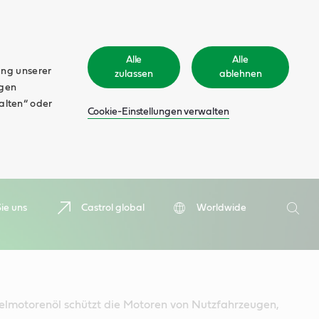
Alle
Alle
ung unserer
zulassen
ablehnen
ngen
walten“ oder
Cookie-Einstellungen verwalten
Suche
ie uns
Castrol global
Worldwide
Such
elmotorenöl schützt die Motoren von Nutzfahrzeugen,