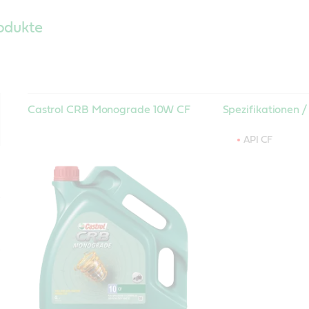
odukte
Castrol CRB Monograde 10W CF
Spezifikationen 
API CF