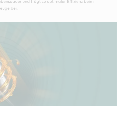
ebensdauer und trägt zu optimaler Effizienz beim
euge bei.