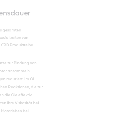
bensdauer
es gesamten
usfallzeiten von
l CRB Produktreihe
tze zur Bindung von
 Motor ansammeln
n reduziert. Im Öl
hen Reaktionen, die zur
n die Öle effektiv
n ihre Viskosität bei
 Motorleben bei.