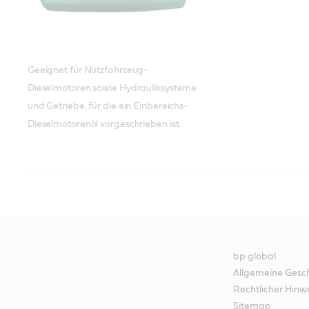
Geeignet für Nutzfahrzeug-
Dieselmotoren sowie Hydrauliksysteme
und Getriebe, für die ein Einbereichs-
Dieselmotorenöl vorgeschrieben ist.
Castrol CRB Monograde 30 CF
Castrol CRB Monograde 40
Spezifikationen 
Spezifikationen 
CF/CF-2
API CF
API CF/CF-2/S
bp global
Allgemeine Gesc
Rechtlicher Hinw
Sitemap