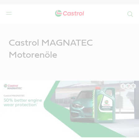
Search
Main
Content
Castrol MAGNATEC
Motorenöle